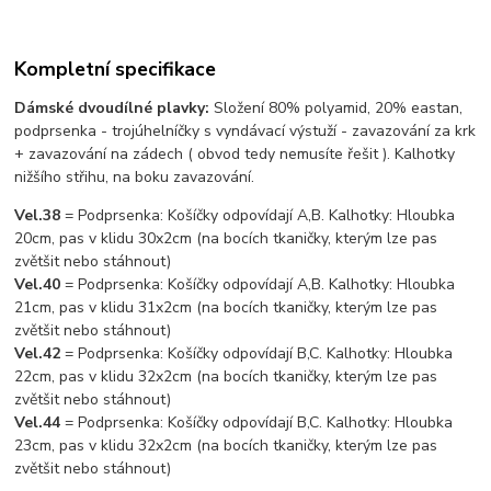
Kompletní specifikace
Dámské dvoudílné plavky:
Složení 80% polyamid, 20% eastan,
podprsenka - trojúhelníčky s vyndávací výstuží - zavazování za krk
+ zavazování na zádech ( obvod tedy nemusíte řešit ). Kalhotky
nižšího střihu, na boku zavazování.
Vel.38
= Podprsenka: Košíčky odpovídají A,B. Kalhotky: Hloubka
20cm, pas v klidu 30x2cm (na bocích tkaničky, kterým lze pas
zvětšit nebo stáhnout)
Vel.40
= Podprsenka: Košíčky odpovídají A,B. Kalhotky: Hloubka
21cm, pas v klidu 31x2cm (na bocích tkaničky, kterým lze pas
zvětšit nebo stáhnout)
Vel.42
= Podprsenka: Košíčky odpovídají B,C. Kalhotky: Hloubka
22cm, pas v klidu 32x2cm (na bocích tkaničky, kterým lze pas
zvětšit nebo stáhnout)
Vel.44
= Podprsenka: Košíčky odpovídají B,C. Kalhotky: Hloubka
23cm, pas v klidu 32x2cm (na bocích tkaničky, kterým lze pas
zvětšit nebo stáhnout)