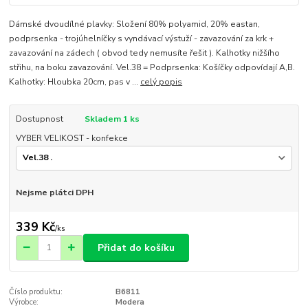
Dámské dvoudílné plavky: Složení 80% polyamid, 20% eastan,
podprsenka - trojúhelníčky s vyndávací výstuží - zavazování za krk +
zavazování na zádech ( obvod tedy nemusíte řešit ). Kalhotky nižšího
střihu, na boku zavazování. Vel.38 = Podprsenka: Košíčky odpovídají A,B.
Kalhotky: Hloubka 20cm, pas v ...
celý popis
Dostupnost
Skladem 1 ks
VYBER VELIKOST - konfekce
Nejsme plátci DPH
339 Kč
/
ks
Přidat do košíku
Číslo produktu:
B6811
Výrobce:
Modera