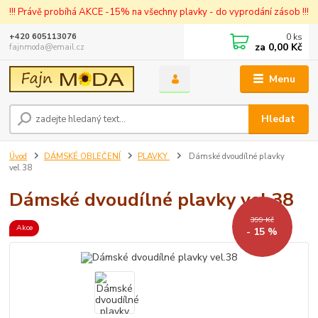
!!! Právě probíhá AKCE -15% na všechny plavky - do vyprodání zásob !!!
0
ks
+420 605113076
za
0,00 Kč
fajnmoda@email.cz
Menu
Hledat
Úvod
DÁMSKÉ OBLEČENÍ
PLAVKY
Dámské dvoudílné plavky
vel.38
Dámské dvoudílné plavky vel.38
399 Kč
Akce
- 15 %