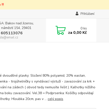
!!!
Přihlášení
A: Bakov nad Jizerou,
 náměstí 154, 29401
0
ks
za
0,00 Kč
 605113076
da@email.cz
 dvoudílné plavky: Složení 80% polyamid, 20% eastan,
enka - trojúhelníčky s vyndávací výstuží - zavazování za krk +
vání na zádech ( obvod tedy nemusíte řešit ). Kalhotky nižšího
, na boku zavazování. Vel.38 = Podprsenka: Košíčky odpovídají
alhotky: Hloubka 20cm, pas v ...
celý popis