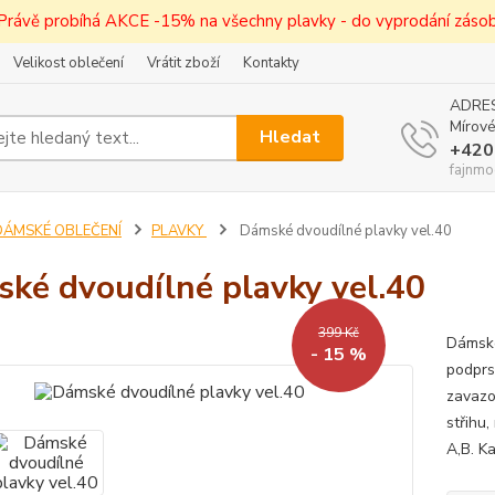
! Právě probíhá AKCE -15% na všechny plavky - do vyprodání zásob 
Velikost oblečení
Vrátit zboží
Kontakty
ADRES
Mírové
Hledat
+420
fajnmo
DÁMSKÉ OBLEČENÍ
PLAVKY
Dámské dvoudílné plavky vel.40
ké dvoudílné plavky vel.40
399 Kč
Dámské
- 15 %
podprs
zavazo
střihu
A,B. K