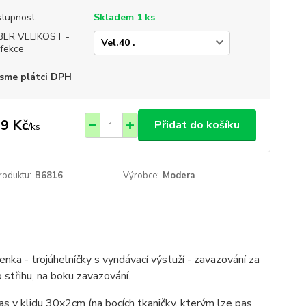
tupnost
Skladem 1 ks
BER VELIKOST -
fekce
sme plátci DPH
9 Kč
Přidat do košíku
/
ks
roduktu:
B6816
Výrobce:
Modera
a - trojúhelníčky s vyndávací výstuží - zavazování za
 střihu, na boku zavazování.
s v klidu 30x2cm (na bocích tkaničky, kterým lze pas