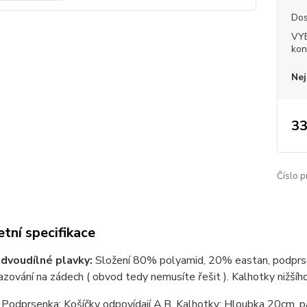
Dos
VY
kon
Nej
33
Číslo p
tní specifikace
dvoudílné plavky:
Složení 80% polyamid, 20% eastan, podprsenk
azování na zádech ( obvod tedy nemusíte řešit ). Kalhotky nižšího
Podprsenka: Košíčky odpovídají A,B. Kalhotky: Hloubka 20cm, pa