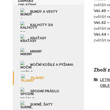
zvětšit 
Vel.40
=
BUNDY A VESTY
zvětšit 
Vel.42
= 
KALHOTY 3/4
zvětšit 
Vel.44
= 
KRAŤASY
zvětšit 
MIKINY
NOČNÍ KOŠILE A PYŽAMA
Zboží 
PLAVKY
LETN
OBLE
SPODNÍ PRÁDLO
SUKNĚ, ŠATY