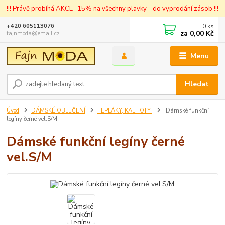
!!! Právě probíhá AKCE -15% na všechny plavky - do vyprodání zásob !!!
0
ks
+420 605113076
za
0,00 Kč
fajnmoda@email.cz
Menu
Hledat
Úvod
DÁMSKÉ OBLEČENÍ
TEPLÁKY, KALHOTY
Dámské funkční
legíny černé vel.S/M
Dámské funkční legíny černé
vel.S/M