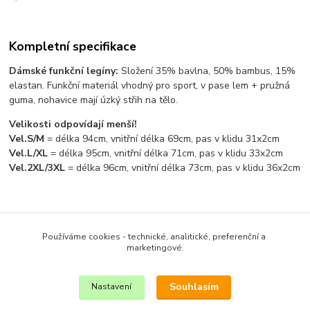
Kompletní specifikace
Dámské funkční legíny:
Složení 35% bavlna, 50% bambus, 15%
elastan. Funkční materiál vhodný pro sport, v pase lem + pružná
guma, nohavice mají úzký střih na tělo.
Velikosti odpovídají menší!
Vel.S/M
= délka 94cm, vnitřní délka 69cm, pas v klidu 31x2cm
Vel.L/XL
= délka 95cm, vnitřní délka 71cm, pas v klidu 33x2cm
Vel.2XL/3XL
= délka 96cm, vnitřní délka 73cm, pas v klidu 36x2cm
Zboží zařazeno v kategoriích
Používáme cookies - technické, analitické, preferenční a
DÁMSKÉ OBLEČENÍ
marketingové.
TEPLÁKY, KALHOTY
Souhlasím
Nastavení