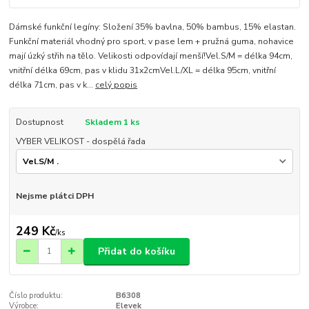
Dámské funkční legíny: Složení 35% bavlna, 50% bambus, 15% elastan.
Funkční materiál vhodný pro sport, v pase lem + pružná guma, nohavice
mají úzký střih na tělo. Velikosti odpovídají menší!Vel.S/M = délka 94cm,
vnitřní délka 69cm, pas v klidu 31x2cmVel.L/XL = délka 95cm, vnitřní
délka 71cm, pas v k...
celý popis
Dostupnost
Skladem 1 ks
VYBER VELIKOST - dospělá řada
Nejsme plátci DPH
249 Kč
/
ks
Přidat do košíku
Číslo produktu:
B6308
Výrobce:
Elevek