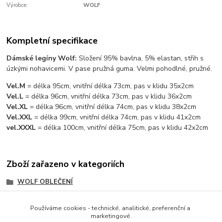
Výrobce:
WOLF
Kompletní specifikace
Dámské legíny Wolf:
Složení 95% bavlna, 5% elastan, střih s
úzkými nohavicemi. V pase pružná guma. Velmi pohodlné, pružné.
Vel.M
= délka 95cm, vnitřní délka 73cm, pas v klidu 35x2cm
Vel.L
= délka 96cm, vnitřní délka 73cm, pas v klidu 36x2cm
Vel.XL
= délka 96cm, vnitřní délka 74cm, pas v klidu 38x2cm
Vel.XXL
= délka 99cm, vnitřní délka 74cm, pas v klidu 41x2cm
vel.XXXL
= délka 100cm, vnitřní délka 75cm, pas v klidu 42x2cm
Zboží zařazeno v kategoriích
WOLF OBLEČENÍ
DÁMSKÉ OBLEČENÍ
Používáme cookies - technické, analitické, preferenční a
DÁMSKÉ A PÁNSKÉ WOLF
marketingové.