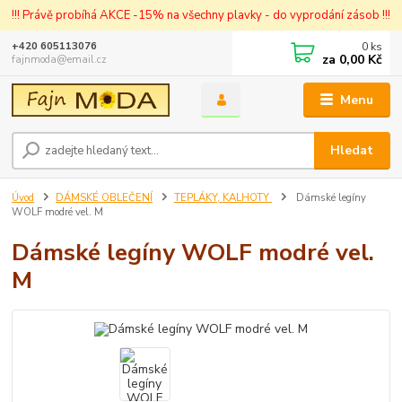
!!! Právě probíhá AKCE -15% na všechny plavky - do vyprodání zásob !!!
0
ks
+420 605113076
za
0,00 Kč
fajnmoda@email.cz
Menu
Hledat
Úvod
DÁMSKÉ OBLEČENÍ
TEPLÁKY, KALHOTY
Dámské legíny
WOLF modré vel. M
Dámské legíny WOLF modré vel.
M