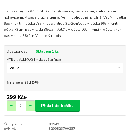
Dámské legíny Wolf: Složení 95% bavlna, 5% elastan, střih s úzkými
nohavicemi. V pase pružná guma. Velmi pohodlné, pružné. Vel.M = délka
95cm, vnitřní délka 73cm, pas v klidu 35x2cmVel.L = délka 96cm, vnitřní
délka 73cm, pas v klidu 36x2cmVel.XL = délka 96cm, vnitřní délka 74cm,
pas v klidu 38x2cmVe...
celý popis
Dostupnost
Skladem 1 ks
VYBER VELIKOST - dospělá řada
Nejsme plátci DPH
299 Kč
/
ks
Přidat do košíku
Číslo produktu:
B7542
EAN kód:
8200823700237