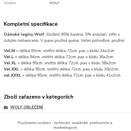
Výrobce:
WOLF
Kompletní specifikace
Dámské legíny Wolf
: Složení 95% bavlna, 5% elastan, střih s
úzkými nohavicemi. V pase pružná guma. Velmi pohodlné, pružné.
Vel.M
= délka 93cm, vnitřní délka 72cm, pas v klidu 34x2cm
Vel.L
= délka 94cm, vnitřní délka 72cm, pas v klidu 36x2cm
Vel.XL
= délka 95cm, vnitřní délka 72cm, pas v klidu 38x2cm
Vel.XXL
= délka 95cm, vnitřní délka 72cm, pas v klidu 39x2cm
vel.XXXL
= délka 95cm, vnitřní délka 72cm, pas v klidu 41x2cm
Zboží zařazeno v kategoriích
WOLF OBLEČENÍ
DÁMSKÉ OBLEČENÍ
Používáme cookies - technické, analitické, preferenční a
DÁMSKÉ A PÁNSKÉ WOLF
marketingové.