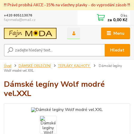
!!! Právě probíhá AKCE -15% na všechny plavky - do vyprodání zásob !!!
0
ks
+420 605113076
za
0,00 Kč
fajnmoda@email.cz
Menu
Hledat
Úvod
DÁMSKÉ OBLEČENÍ
TEPLÁKY, KALHOTY
Dámské legíny
Wolf modré vel.XXL
Dámské legíny Wolf modré
vel.XXL