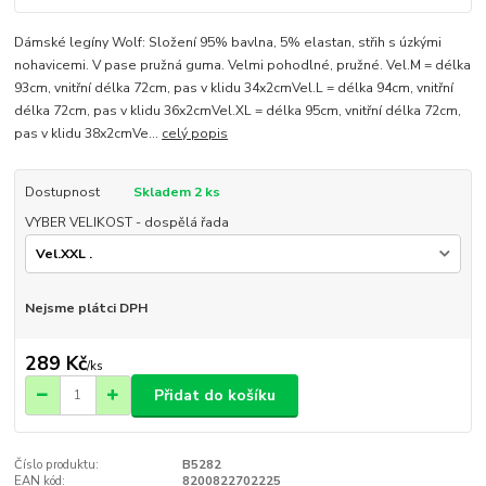
Dámské legíny Wolf: Složení 95% bavlna, 5% elastan, střih s úzkými
nohavicemi. V pase pružná guma. Velmi pohodlné, pružné. Vel.M = délka
93cm, vnitřní délka 72cm, pas v klidu 34x2cmVel.L = délka 94cm, vnitřní
délka 72cm, pas v klidu 36x2cmVel.XL = délka 95cm, vnitřní délka 72cm,
pas v klidu 38x2cmVe...
celý popis
Dostupnost
Skladem 2 ks
VYBER VELIKOST - dospělá řada
Nejsme plátci DPH
289 Kč
/
ks
Přidat do košíku
Číslo produktu:
B5282
EAN kód:
8200822702225