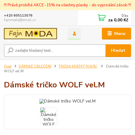
!!! Právě probíhá AKCE -15% na všechny plavky - do vyprodání zásob !!!
0
ks
+420 605113076
za
0,00 Kč
fajnmoda@email.cz
Menu
Hledat
Úvod
DÁMSKÉ OBLEČENÍ
TRIČKA KRÁTKÝ RUKÁV
Dámské tričko
WOLF vel.M
Dámské tričko WOLF vel.M