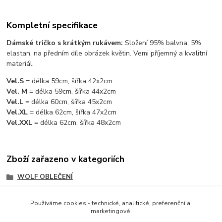
Kompletní specifikace
Dámské tričko s krátkým rukávem:
Složení 95% balvna, 5%
elastan, na předním díle obrázek květin. Vemi příjemný a kvalitní
materiál.
Vel.S
= délka 59cm, šířka 42x2cm
Vel. M
= délka 59cm, šířka 44x2cm
Vel.L
= délka 60cm, šířka 45x2cm
Vel.XL
= délka 62cm, šířka 47x2cm
Vel.XXL
= délka 62cm, šířka 48x2cm
Zboží zařazeno v kategoriích
WOLF OBLEČENÍ
DÁMSKÉ OBLEČENÍ
Používáme cookies - technické, analitické, preferenční a
DÁMSKÉ A PÁNSKÉ WOLF
marketingové.