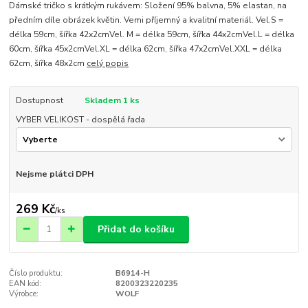
Dámské tričko s krátkým rukávem: Složení 95% balvna, 5% elastan, na
předním díle obrázek květin. Vemi příjemný a kvalitní materiál. Vel.S =
délka 59cm, šířka 42x2cmVel. M = délka 59cm, šířka 44x2cmVel.L = délka
60cm, šířka 45x2cmVel.XL = délka 62cm, šířka 47x2cmVel.XXL = délka
62cm, šířka 48x2cm
celý popis
Dostupnost
Skladem 1 ks
VYBER VELIKOST - dospělá řada
Nejsme plátci DPH
269 Kč
/
ks
Přidat do košíku
Číslo produktu:
B6914-H
EAN kód:
8200323220235
Výrobce:
WOLF