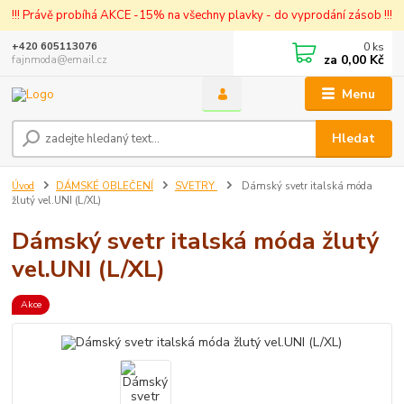
!!! Právě probíhá AKCE -15% na všechny plavky - do vyprodání zásob !!!
0
ks
+420 605113076
za
0,00 Kč
fajnmoda@email.cz
Menu
Hledat
Úvod
DÁMSKÉ OBLEČENÍ
SVETRY
Dámský svetr italská móda
žlutý vel.UNI (L/XL)
Dámský svetr italská móda žlutý
vel.UNI (L/XL)
Akce