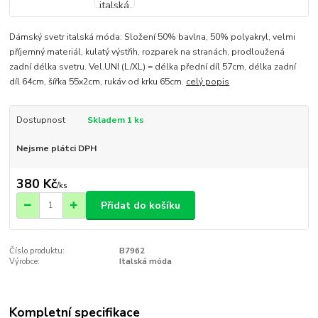
Dámský svetr italská móda: Složení 50% bavlna, 50% polyakryl, velmi
příjemný materiál, kulatý výstřih, rozparek na stranách, prodloužená
zadní délka svetru. Vel.UNI (L/XL) = délka přední díl 57cm, délka zadní
díl 64cm, šířka 55x2cm, rukáv od krku 65cm.
celý popis
Dostupnost
Skladem 1 ks
Nejsme plátci DPH
380 Kč
/
ks
Přidat do košíku
Číslo produktu:
B7962
Výrobce:
Italská móda
Kompletní specifikace