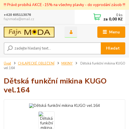
!!! Právě probíhá AKCE -15% na všechny plavky - do vyprodání zásob !!!
0
ks
+420 605113076
za
0,00 Kč
fajnmoda@email.cz
Menu
Hledat
Úvod
CHLAPECKÉ OBLEČENÍ
MIKINY
Dětská funkční mikina KUGO
vel.164
Dětská funkční mikina KUGO
vel.164