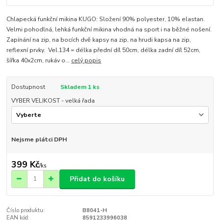
Chlapecká funkční mikina KUGO: Složení 90% polyester, 10% elastan.
Velmi pohodlná, lehká funkční mikina vhodná na sport i na běžné nošení.
Zapínání na zip, na bocích dvě kapsy na zip, na hrudi kapsa na zip,
reflexní prvky. Vel.134 = délka přední díl 50cm, délka zadní díl 52cm,
šířka 40x2cm, rukáv o...
celý popis
Dostupnost
Skladem 1 ks
VYBER VELIKOST - velká řada
Nejsme plátci DPH
399 Kč
/
ks
Přidat do košíku
Číslo produktu:
B8041-H
EAN kód:
8591233996038