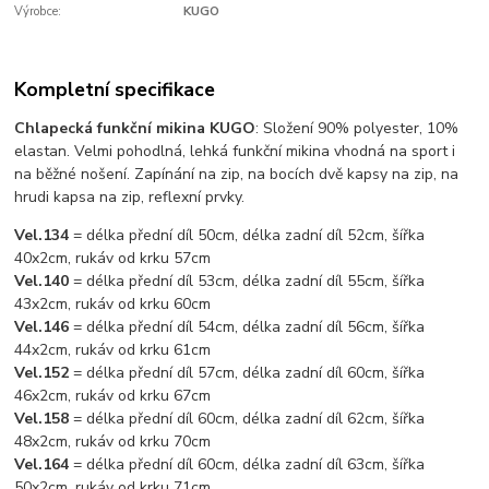
Výrobce:
KUGO
Kompletní specifikace
Chlapecká funkční mikina KUGO
: Složení 90% polyester, 10%
elastan. Velmi pohodlná, lehká funkční mikina vhodná na sport i
na běžné nošení. Zapínání na zip, na bocích dvě kapsy na zip, na
hrudi kapsa na zip, reflexní prvky.
Vel.134
= délka přední díl 50cm, délka zadní díl 52cm, šířka
40x2cm, rukáv od krku 57cm
Vel.140
= délka přední díl 53cm, délka zadní díl 55cm, šířka
43x2cm, rukáv od krku 60cm
Vel.146
= délka přední díl 54cm, délka zadní díl 56cm, šířka
44x2cm, rukáv od krku 61cm
Vel.152
= délka přední díl 57cm, délka zadní díl 60cm, šířka
46x2cm, rukáv od krku 67cm
Vel.158
= délka přední díl 60cm, délka zadní díl 62cm, šířka
48x2cm, rukáv od krku 70cm
Vel.164
= délka přední díl 60cm, délka zadní díl 63cm, šířka
50x2cm, rukáv od krku 71cm