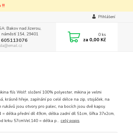
!!!
Přihlášení
A: Bakov nad Jizerou,
 náměstí 154, 29401
0
ks
za
0,00 Kč
 605113076
da@email.cz
ikina flís Wolf: složení 100% polyester, mikina je velmi
á, krásně hřeje, zapínání po celé délce na zip, stojáček, na
h rukávů jsou otvory pro palec, na bocích jsou dvě kapsy.
4 = délka přední díl 49cm, délka zadní díl 51cm, šířka 37x2cm,
od krku 57cmVel.140 = délka p...
celý popis