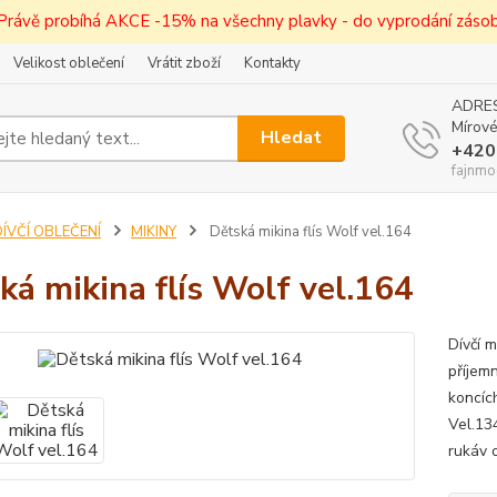
! Právě probíhá AKCE -15% na všechny plavky - do vyprodání zásob 
Velikost oblečení
Vrátit zboží
Kontakty
ADRES
Mírové
Hledat
+420
fajnmo
ÍVČÍ OBLEČENÍ
MIKINY
Dětská mikina flís Wolf vel.164
ká mikina flís Wolf vel.164
Dívčí m
příjemn
koncíc
Vel.13
rukáv 