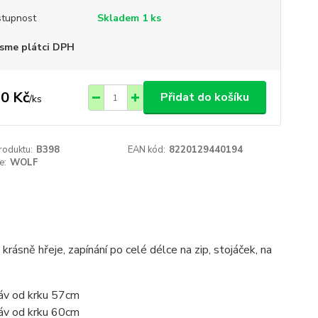
tupnost
Skladem 1 ks
sme plátci DPH
0 Kč
Přidat do košíku
/
ks
roduktu:
B398
EAN kód:
8220129440194
e:
WOLF
krásně hřeje, zapínání po celé délce na zip, stojáček, na
káv od krku 57cm
káv od krku 60cm