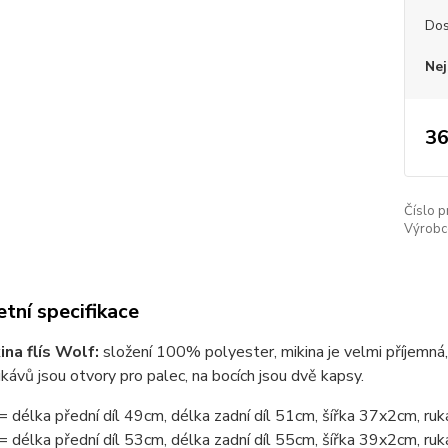
Dos
Nej
36
Číslo p
Výrobc
tní specifikace
kina flís Wolf:
složení 100% polyester, mikina je velmi příjemná, 
ukávů jsou otvory pro palec, na bocích jsou dvě kapsy.
= délka přední díl 49cm, délka zadní díl 51cm, šířka 37x2cm, ru
= délka přední díl 53cm, délka zadní díl 55cm, šířka 39x2cm, ru