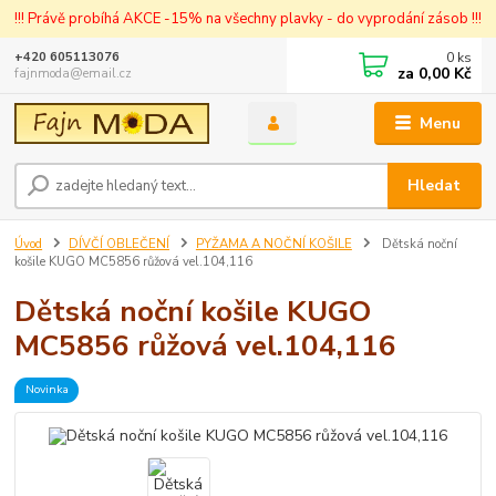
!!! Právě probíhá AKCE -15% na všechny plavky - do vyprodání zásob !!!
0
ks
+420 605113076
za
0,00 Kč
fajnmoda@email.cz
Menu
Hledat
Úvod
DÍVČÍ OBLEČENÍ
PYŽAMA A NOČNÍ KOŠILE
Dětská noční
košile KUGO MC5856 růžová vel.104,116
Dětská noční košile KUGO
MC5856 růžová vel.104,116
Novinka