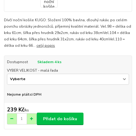
Dívčí noční košile KUGO: Složení 100% bavlna, dlouhý rukáv, po celém
povrchu obrázky jednorožců, příjemný kvalitní materiál. Vel.98 = délka od
krku 61cm, šířka přes hrudník 29x2cm, rukáv od krku 38cmVel.104 = délka
od krku 64cm, šířka přes hrudník 31x2cm, rukáv od krku 40cmVel.110 =
délka od krku 66...
celý popis
Dostupnost
Skladem 4 ks
VYBER VELIKOST - malá řada
Nejsme plátci DPH
239 Kč
/
ks
Přidat do košíku