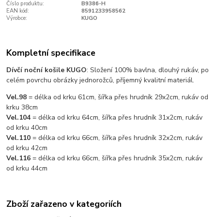
Číslo produktu:
B9386-H
EAN kód:
8591233958562
Výrobce:
KUGO
Kompletní specifikace
Dívčí noční košile KUGO
: Složení 100% bavlna, dlouhý rukáv, po
celém povrchu obrázky jednorožců, příjemný kvalitní materiál.
Vel.98
= délka od krku 61cm, šířka přes hrudník 29x2cm, rukáv od
krku 38cm
Vel.104
= délka od krku 64cm, šířka přes hrudník 31x2cm, rukáv
od krku 40cm
Vel.110
= délka od krku 66cm, šířka přes hrudník 32x2cm, rukáv
od krku 42cm
Vel.116
= délka od krku 66cm, šířka přes hrudník 35x2cm, rukáv
od krku 44cm
Zboží zařazeno v kategoriích