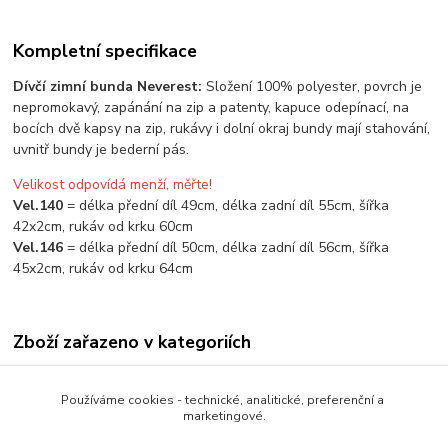
Kompletní specifikace
Dívčí zimní bunda Neverest:
Složení 100% polyester, povrch je
nepromokavý, zapánání na zip a patenty, kapuce odepínací, na
bocích dvě kapsy na zip, rukávy i dolní okraj bundy mají stahování,
uvnitř bundy je bederní pás.
Velikost odpovídá menží, měřte!
Vel.140
= délka přední díl 49cm, délka zadní díl 55cm, šířka
42x2cm, rukáv od krku 60cm
Vel.146
= délka přední díl 50cm, délka zadní díl 56cm, šířka
45x2cm, rukáv od krku 64cm
Zboží zařazeno v kategoriích
ZIMNÍ VÝPRODEJ OBLEČENÍ
Používáme cookies - technické, analitické, preferenční a
DÍVČÍ OBLEČENÍ
marketingové.
BUNDY