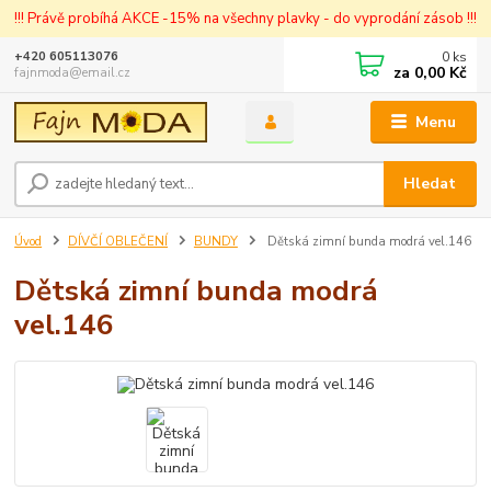
!!! Právě probíhá AKCE -15% na všechny plavky - do vyprodání zásob !!!
0
ks
+420 605113076
za
0,00 Kč
fajnmoda@email.cz
Menu
Hledat
Úvod
DÍVČÍ OBLEČENÍ
BUNDY
Dětská zimní bunda modrá vel.146
Dětská zimní bunda modrá
vel.146