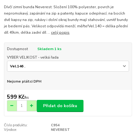
Dívčí zimní bunda Neverest: Složení 100% polyester, povrch je
nepromokavý, zapánání na zip a patenty, kapuce odepínací, na bocích
dvě kapsy na zip, rukávy i dolní okraj bundy mají stahování, uvnitř bundy
je bederní pás. Velikost odpovídá menží, měřte!Vel.140 = délka přední
díl 49cm, délka zadní díl ...
celý popis
Dostupnost
Skladem 1 ks
VYBER VELIKOST - velká řada
Nejsme plátci DPH
599 Kč
/
ks
Přidat do košíku
Číslo produktu:
C954
Výrobce:
NEVEREST