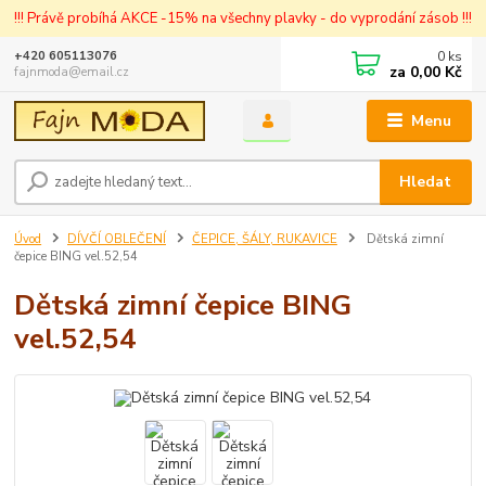
!!! Právě probíhá AKCE -15% na všechny plavky - do vyprodání zásob !!!
0
ks
+420 605113076
za
0,00 Kč
fajnmoda@email.cz
Menu
Hledat
Úvod
DÍVČÍ OBLEČENÍ
ČEPICE, ŠÁLY, RUKAVICE
Dětská zimní
čepice BING vel.52,54
Dětská zimní čepice BING
vel.52,54