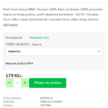
Dívčí zimní čepice BING: Slození: 100% Akryl; podsivka: 100% polyester;
čepice je hezky pružná, uvnitř vyteplená beránkem. Vel.52 = hloubka
21cm, šířka v klidu 22x2cmVe.54 = hloubka 23cm, šířka v klidu 22x2cm
celý popis
Dostupnost
Skladem 3 ks
VYBER VELIKOST - čepice
Nejsme plátci DPH
179 Kč
/
ks
Přidat do košíku
Číslo produktu:
B7970-H
EAN kód:
5991327720397
Výrobce:
SETINO