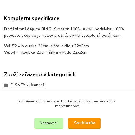
Kompletní specifikace
Dívčí zimní čepice BING:
Slození: 100% Akryl; podsivka: 100%
polyester; čepice je hezky pružná, uvnitř vyteplená beránkem.
Vel.52
= hloubka 21cm, šířka v klidu 22x2cm
Ve.54
= hloubka 23cm, šířka v klidu 22x2cm
Zboží zařazeno v kategoriích
DISNEY - licenční
DÍVČÍ OBLEČENÍ
Používáme cookies - technické, analitické, preferenční a
DÍVČÍ OBLEČENÍ DISNEY
marketingové.
ČEPICE, ŠÁLY, RUKAVICE
Souhlasím
Nastavení