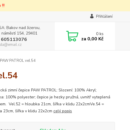
!!!
Přihlášení
A: Bakov nad Jizerou,
 náměstí 154, 29401
0
ks
za
0,00 Kč
 605113076
da@email.cz
e PAW PATROL vel.54
l.54
cká zimní čepice PAW PATROL: Slození: 100% Akryl;
ka: 100% polyester; čepice je hezky pružná, uvnitř vyteplená
em. Vel.52 = hloubka 21cm, šířka v klidu 22x2cmVe.54 =
a 23cm, šířka v klidu 22x2cm
celý popis