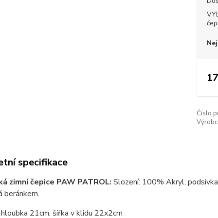
Dos
VY
čep
Nej
17
Číslo p
Výrobc
tní specifikace
ká zimní čepice PAW PATROL:
Slození: 100% Akryl; podsivka:
á beránkem.
 hloubka 21cm, šířka v klidu 22x2cm