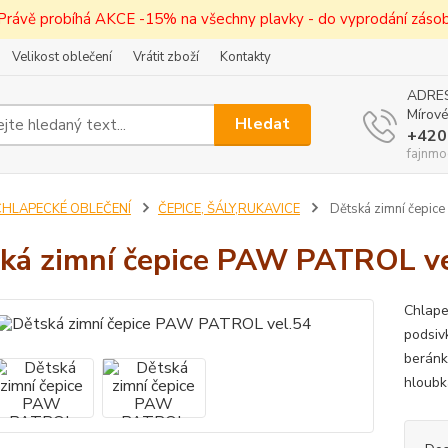
! Právě probíhá AKCE -15% na všechny plavky - do vyprodání zásob 
Velikost oblečení
Vrátit zboží
Kontakty
ADRES
Mírové
Hledat
+420
fajnmo
CHLAPECKÉ OBLEČENÍ
ČEPICE, ŠÁLY,RUKAVICE
Dětská zimní čepic
ká zimní čepice PAW PATROL ve
Chlape
podsiv
beránk
hloubk