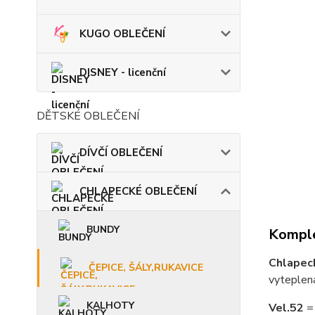
KUGO OBLEČENÍ
DISNEY - licenční
DĚTSKÉ OBLEČENÍ
DÍVČÍ OBLEČENÍ
CHLAPECKÉ OBLEČENÍ
BUNDY
Komple
Chlapec
ČEPICE, ŠÁLY,RUKAVICE
vyteplen
KALHOTY
Vel.52
=