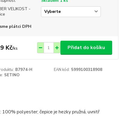
tupnost
Skladem 1 ks
BER VELIKOST -
ice
sme plátci DPH
9 Kč
Přidat do košíku
/
ks
roduktu:
B7974-H
EAN kód:
5999100318908
e:
SETINO
 100% polyester; čepice je hezky pružná, uvnitř