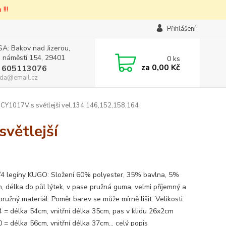
!!!
Přihlášení
A: Bakov nad Jizerou,
 náměstí 154, 29401
0
ks
za
0,00 Kč
 605113076
da@email.cz
CY1017V s světlejší vel.134,146,152,158,164
větlejší
3/4 legíny KUGO: Složení 60% polyester, 35% bavlna, 5%
n, délka do půl lýtek, v pase pružná guma, velmi příjemný a
ružný materiál. Poměr barev se může mírně lišit. Velikosti:
4 = délka 54cm, vnitřní délka 35cm, pas v klidu 26x2cm
0 = délka 56cm, vnitřní délka 37cm...
celý popis