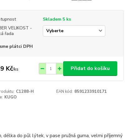
tupnost
Skladem 5 ks
BER VELIKOST -
ká řada
sme plátci DPH
9 Kč
Přidat do košíku
/
ks
roduktu:
C1288-H
EAN kód:
8591233910171
e:
KUGO
délka do půl lýtek, v pase pružná guma, velmi příjemný