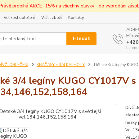
! Právě probíhá AKCE -15% na všechny plavky - do vyprodání zásob 
Velikost oblečení
Vrátit zboží
Kontakty
ADRES
Mírové
Hledat
+420
fajnmo
ÍVČÍ OBLEČENÍ
KRAŤASY + 3/4 KALHOTY
Dětské 3/4 legíny KUGO 
ké 3/4 legíny KUGO CY1017V s s
134,146,152,158,164
Dívčí 
elasta
hezky p
Vel.13
Vel.14