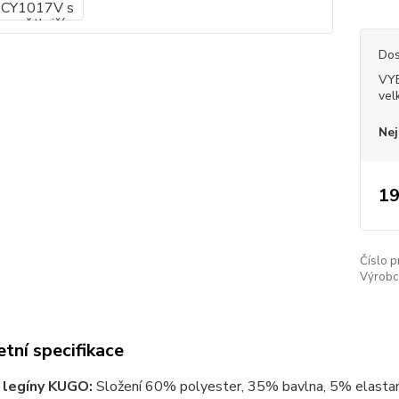
Dos
VY
vel
Nej
19
Číslo p
Výrobc
tní specifikace
4 legíny KUGO:
Složení 60% polyester, 35% bavlna, 5% elastan, 