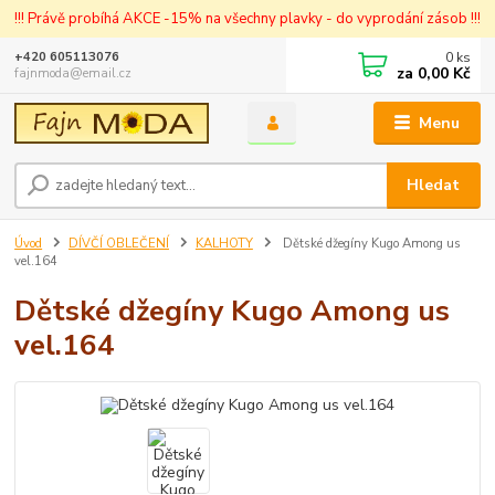
!!! Právě probíhá AKCE -15% na všechny plavky - do vyprodání zásob !!!
0
ks
+420 605113076
za
0,00 Kč
fajnmoda@email.cz
Menu
Hledat
Úvod
DÍVČÍ OBLEČENÍ
KALHOTY
Dětské džegíny Kugo Among us
vel.164
Dětské džegíny Kugo Among us
vel.164