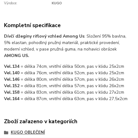
Výrobce:
KUGO
Kompletní specifikace
Dívčí džegíny riflový vzhled Among Us
: Složení 95% bavlna,
5% elastan, pohodlný pružný materiál, praktické provedení,
moderní vzhled, v pase pružná guma, na nohavici obrázek
AMONG US.
Vel.134
= délka 74cm, vnitřní délka 50cm, pas v klidu 25x2cm
Vel.140
= délka 76cm, vnitřní délka 52cm, pas v klidu 25x2cm
Vel.146
= délka 80cm, vnitřní délka 57cm, pas v klidu 26x2cm
Vel.152
= délka 81cm, vnitřní délka 57cm, pas v klidu 26x2cm
Vel.158
= délka 83cm, vnitřní délka 61cm, pas v klidu 27x2cm
Vel.164
= délka 87cm, vnitřní délka 63cm, pas v klidu 27,5x2cm
Zboží zařazeno v kategoriích
KUGO OBLEČENÍ