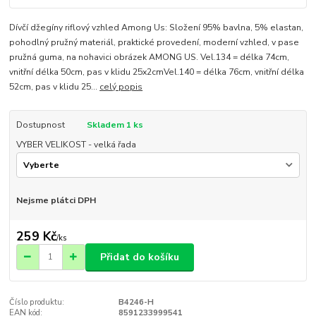
Dívčí džegíny riflový vzhled Among Us: Složení 95% bavlna, 5% elastan,
pohodlný pružný materiál, praktické provedení, moderní vzhled, v pase
pružná guma, na nohavici obrázek AMONG US. Vel.134 = délka 74cm,
vnitřní délka 50cm, pas v klidu 25x2cmVel.140 = délka 76cm, vnitřní délka
52cm, pas v klidu 25...
celý popis
Dostupnost
Skladem 1 ks
VYBER VELIKOST - velká řada
Nejsme plátci DPH
259 Kč
/
ks
Přidat do košíku
Číslo produktu:
B4246-H
EAN kód:
8591233999541