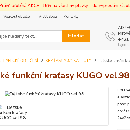
! Právě probíhá AKCE -15% na všechny plavky - do vyprodání zásob 
Velikost oblečení
Vrátit zboží
Kontakty
ADRES
Mírové
Hledat
+420
fajnmo
CHLAPECKÉ OBLEČENÍ
KRAŤASY A 3/4 KALHOTY
Dětské funkční kr
ké funkční kraťasy KUGO vel.98
Chlape
elasta
pase p
obráze
24x2cm