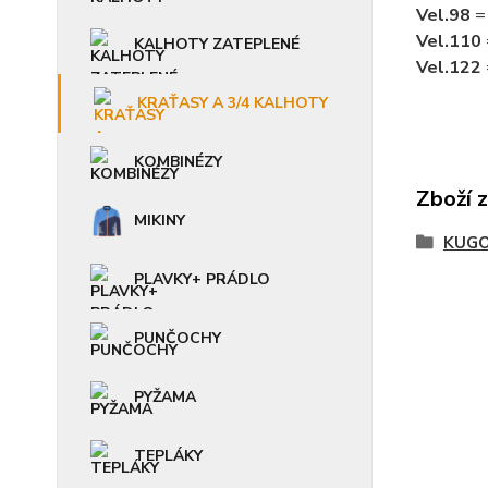
Vel.98
=
Vel.110
KALHOTY ZATEPLENÉ
Vel.122
KRAŤASY A 3/4 KALHOTY
KOMBINÉZY
Zboží 
MIKINY
KUGO
PLAVKY+ PRÁDLO
PUNČOCHY
PYŽAMA
TEPLÁKY