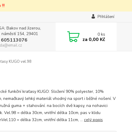
!!!
Přihlášení
A: Bakov nad Jizerou,
 náměstí 154, 29401
0
ks
za
0,00 Kč
 605113076
da@email.cz
aťasy KUGO vel.98
cké funkční kraťasy KUGO: Složení 90% polyester, 10%
n, nemačkavý lehký materiál vhodný na sport i běžné nošení. V
ružná guma + stahování. na bocích dvě kapsy, na nohavici
k. Vel.98 = délka 30cm, vnitřní délka 10cm, pas v klidu
Vel.110 = délka 32cm, vnitřní délka 11cm, ...
celý popis