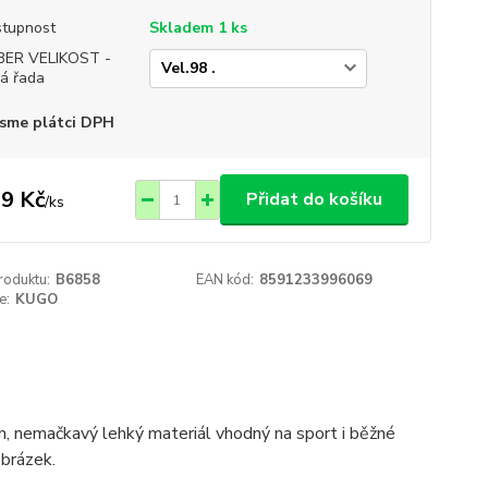
tupnost
Skladem 1 ks
BER VELIKOST -
á řada
sme plátci DPH
9 Kč
Přidat do košíku
/
ks
roduktu:
B6858
EAN kód:
8591233996069
e:
KUGO
, nemačkavý lehký materiál vhodný na sport i běžné
obrázek.