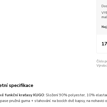
Dos
VY
mal
Nej
17
Číslo p
Výrobc
tní specifikace
ké funkční kraťasy KUGO
: Složení 90% polyester, 10% elastan
 pase pružná guma + stahování. na bocích dvě kapsy, na nohavici 