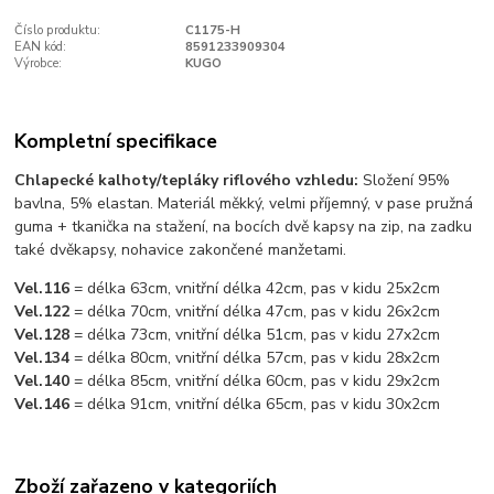
Číslo produktu:
C1175-H
EAN kód:
8591233909304
Výrobce:
KUGO
Kompletní specifikace
Chlapecké kalhoty/tepláky riflového vzhledu:
Složení 95%
bavlna, 5% elastan. Materiál měkký, velmi příjemný, v pase pružná
guma + tkanička na stažení, na bocích dvě kapsy na zip, na zadku
také dvěkapsy, nohavice zakončené manžetami.
Vel.116
= délka 63cm, vnitřní délka 42cm, pas v kidu 25x2cm
Vel.122
= délka 70cm, vnitřní délka 47cm, pas v kidu 26x2cm
Vel.128
= délka 73cm, vnitřní délka 51cm, pas v kidu 27x2cm
Vel.134
= délka 80cm, vnitřní délka 57cm, pas v kidu 28x2cm
Vel.140
= délka 85cm, vnitřní délka 60cm, pas v kidu 29x2cm
Vel.146
= délka 91cm, vnitřní délka 65cm, pas v kidu 30x2cm
Zboží zařazeno v kategoriích