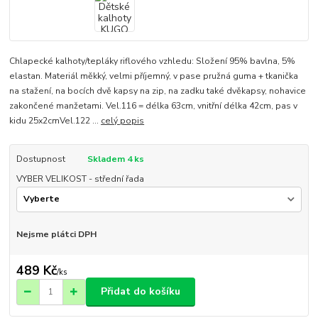
Chlapecké kalhoty/tepláky riflového vzhledu: Složení 95% bavlna, 5%
elastan. Materiál měkký, velmi příjemný, v pase pružná guma + tkanička
na stažení, na bocích dvě kapsy na zip, na zadku také dvěkapsy, nohavice
zakončené manžetami. Vel.116 = délka 63cm, vnitřní délka 42cm, pas v
kidu 25x2cmVel.122 ...
celý popis
Dostupnost
Skladem 4 ks
VYBER VELIKOST - střední řada
Nejsme plátci DPH
489 Kč
/
ks
Přidat do košíku