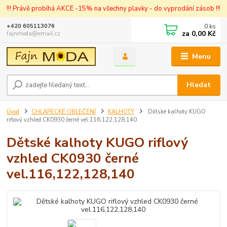
!!! Právě probíhá AKCE -15% na všechny plavky - do vyprodání zásob !!!
0
ks
+420 605113076
za
0,00 Kč
fajnmoda@email.cz
Menu
Hledat
Úvod
CHLAPECKÉ OBLEČENÍ
KALHOTY
Dětské kalhoty KUGO
riflový vzhled CK0930 černé vel.116,122,128,140
Dětské kalhoty KUGO riflový
vzhled CK0930 černé
vel.116,122,128,140