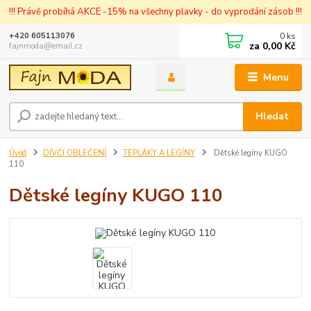
!!! Právě probíhá AKCE -15% na všechny plavky - do vyprodání zásob !!!
0
ks
+420 605113076
za
0,00 Kč
fajnmoda@email.cz
Menu
Hledat
Úvod
DÍVČÍ OBLEČENÍ
TEPLÁKY A LEGÍNY
Dětské legíny KUGO
110
Dětské legíny KUGO 110