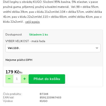
Dívčí legíny s obrázky KUGO: Složení 95% bavlna, 5% elastan, v pase
pružná guma, příjemný, pružný a kvalitní materiál. Vel.98 = délka 55cm,
vnitřní délka 39cm, pas v klidu 21x2cmVel.104 = délka 57cm, vnitřní délka
41cm, pas v klidu 22x2cmVel.110 = délka 60cm, vnitřní délka 43cm, pas v
klidu 22x2cmV...
celý popis
Dostupnost
Skladem 1 ks
VYBER VELIKOST - malá řada
Nejsme plátci DPH
179 Kč
/
ks
Přidat do košíku
Číslo produktu:
B7246
EAN kód:
8591233967403
Výrobce:
KUGO