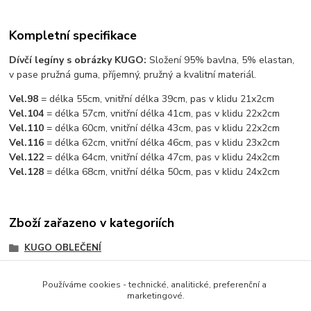
Kompletní specifikace
Dívčí legíny s obrázky KUGO:
Složení 95% bavlna, 5% elastan,
v pase pružná guma, příjemný, pružný a kvalitní materiál.
Vel.98
= délka 55cm, vnitřní délka 39cm, pas v klidu 21x2cm
Vel.104
= délka 57cm, vnitřní délka 41cm, pas v klidu 22x2cm
Vel.110
= délka 60cm, vnitřní délka 43cm, pas v klidu 22x2cm
Vel.116
= délka 62cm, vnitřní délka 46cm, pas v klidu 23x2cm
Vel.122
= délka 64cm, vnitřní délka 47cm, pas v klidu 24x2cm
Vel.128
= délka 68cm, vnitřní délka 50cm, pas v klidu 24x2cm
Zboží zařazeno v kategoriích
KUGO OBLEČENÍ
DÍVČÍ OBLEČENÍ
Používáme cookies - technické, analitické, preferenční a
DÍVČÍ OBLEČENÍ KUGO
marketingové.