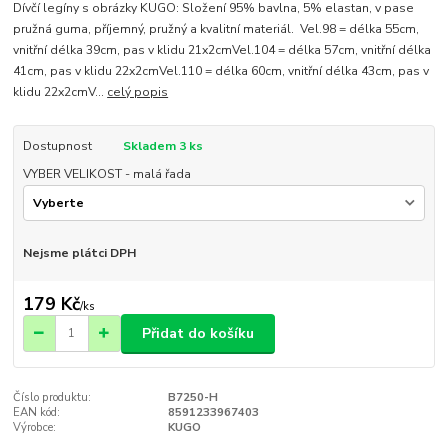
Dívčí legíny s obrázky KUGO: Složení 95% bavlna, 5% elastan, v pase
pružná guma, příjemný, pružný a kvalitní materiál. Vel.98 = délka 55cm,
vnitřní délka 39cm, pas v klidu 21x2cmVel.104 = délka 57cm, vnitřní délka
41cm, pas v klidu 22x2cmVel.110 = délka 60cm, vnitřní délka 43cm, pas v
klidu 22x2cmV...
celý popis
Dostupnost
Skladem 3 ks
VYBER VELIKOST - malá řada
Nejsme plátci DPH
179 Kč
/
ks
Přidat do košíku
Číslo produktu:
B7250-H
EAN kód:
8591233967403
Výrobce:
KUGO