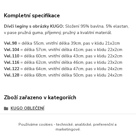
Kompletní specifikace
Dívčí legíny s obrázky KUGO:
Složení 95% bavlna, 5% elastan,
v pase pružná guma, příjemný, pružný a kvalitní materiál.
Vel.98
= délka 55cm, vnitřní délka 39cm, pas v klidu 21x2cm
Vel.104
= délka 57cm, vnitřní délka 41cm, pas v klidu 22x2cm
Vel.110
= délka 60cm, vnitřní délka 43cm, pas v klidu 22x2cm
Vel.116
= délka 62cm, vnitřní délka 46cm, pas v klidu 23x2cm
Vel.122
= délka 64cm, vnitřní délka 47cm, pas v klidu 24x2cm
Vel.128
= délka 68cm, vnitřní délka 50cm, pas v klidu 24x2cm
Zboží zařazeno v kategoriích
KUGO OBLEČENÍ
DÍVČÍ OBLEČENÍ
Používáme cookies - technické, analitické, preferenční a
DÍVČÍ OBLEČENÍ KUGO
marketingové.