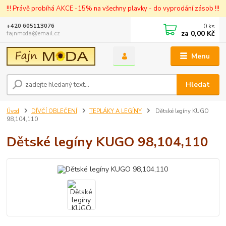
!!! Právě probíhá AKCE -15% na všechny plavky - do vyprodání zásob !!!
0
ks
+420 605113076
za
0,00 Kč
fajnmoda@email.cz
Menu
Hledat
Úvod
DÍVČÍ OBLEČENÍ
TEPLÁKY A LEGÍNY
Dětské legíny KUGO
98,104,110
Dětské legíny KUGO 98,104,110