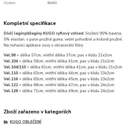
Výrobce:
KUGO
Kompletní specifikace
Dívčí legíny/džegíny KUGO ryflový vzhled
: Složení 95% bavlna,
5% elastan, v pase pružná guma, velmi pohodlné a krásně pružné.
Na nohavici aplikace sovy s obracecími flitry.
Vel.98
= délka 57cm, vnitřní délka 37cm, pas v klidu 21x2cm
Vel.104
= délka 59cm, vnitřní délka 41cm, pas v klidu 21x2cm
Vel.104/110
= délka 61cm, vnitřní délka 41cm, pas v klidu 21x2cm
Vel.110
= délka 63cm, vnitřní délka 44cm, pas v klidu 23x2cm
Vel.116
= délka 65cm, vnitřní délka 45cm, pas v klidu 23x2cm
Vel.122
= délka 68cm, vnitřní délka 47cm, pas v klidu 24x2cm
Vel.128
= délka 71cm, vnitřní délka 49cm, pas v klidu 24x2cm
Zboží zařazeno v kategoriích
KUGO OBLEČENÍ