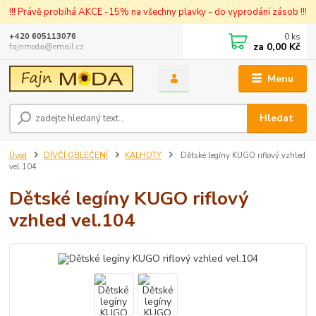
!!! Právě probíhá AKCE -15% na všechny plavky - do vyprodání zásob !!!
0
ks
+420 605113076
za
0,00 Kč
fajnmoda@email.cz
Menu
Hledat
Úvod
DÍVČÍ OBLEČENÍ
KALHOTY
Dětské legíny KUGO riflový vzhled
vel.104
Dětské legíny KUGO riflový
vzhled vel.104