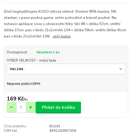
Dívčí legíny/džegíny KUGO ryflový vzhled: Složení 95% bavlna, 5%
elastan, v pase pružná guma, velmi pohodlné a krásně pružné. Na
nohavici aplikace sovy s obracecími flitry. Vel.98 = délka 57cm, vnitřní
délka 37cm, pas v klidu 21x2cmVel.104 = délka 59cm, vnitřní délka 41cm,
pas v klidu 21x2cmVel.104/...
celý popis
Dostupnost
Skladem 1 ks
VYBER VELIKOST - malá řada
Nejsme plátci DPH
169 Kč
/
ks
Přidat do košíku
Číslo produktu:
B2233
EAN kód:
8591233907256