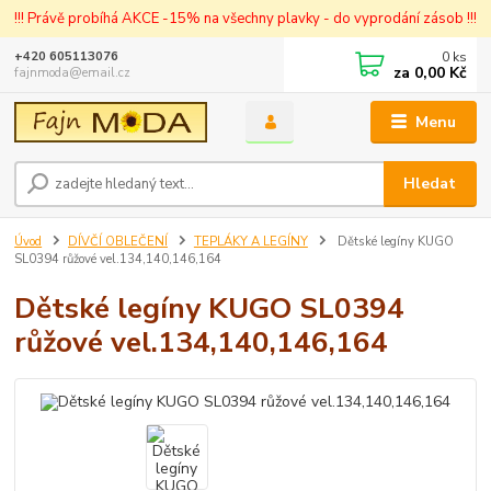
!!! Právě probíhá AKCE -15% na všechny plavky - do vyprodání zásob !!!
0
ks
+420 605113076
za
0,00 Kč
fajnmoda@email.cz
Menu
Hledat
Úvod
DÍVČÍ OBLEČENÍ
TEPLÁKY A LEGÍNY
Dětské legíny KUGO
SL0394 růžové vel.134,140,146,164
Dětské legíny KUGO SL0394
růžové vel.134,140,146,164