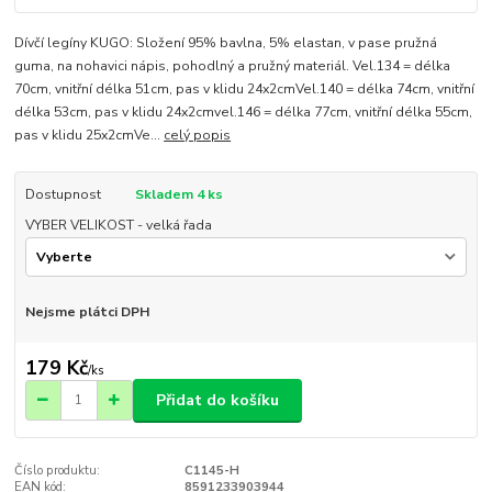
Dívčí legíny KUGO: Složení 95% bavlna, 5% elastan, v pase pružná
guma, na nohavici nápis, pohodlný a pružný materiál. Vel.134 = délka
70cm, vnitřní délka 51cm, pas v klidu 24x2cmVel.140 = délka 74cm, vnitřní
délka 53cm, pas v klidu 24x2cmvel.146 = délka 77cm, vnitřní délka 55cm,
pas v klidu 25x2cmVe...
celý popis
Dostupnost
Skladem 4 ks
VYBER VELIKOST - velká řada
Nejsme plátci DPH
179 Kč
/
ks
Přidat do košíku
Číslo produktu:
C1145-H
EAN kód:
8591233903944