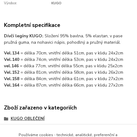
Výrobce:
KUGO
Kompletní specifikace
Dívčí legíny KUGO:
Složení 95% bavlna, 5% elastan, v pase
pružná guma, na nohavici nápis, pohodlný a pružný materiál.
Vel.134
= délka 70cm, vnitřní délka 51cm, pas v klidu 24x2cm
Vel.140
= délka 74cm, vnitřní délka 53cm, pas v klidu 24x2cm
vel.146
= délka 77cm, vnitřní délka 55cm, pas v klidu 25x2cm
Vel.152
= délka 81cm, vnitřní délka 58cm, pas v klidu 26x2cm
Vel.158
= délka 84cm, vnitřní délka 61cm, pas v klidu 27x2cm
Vel.164
= délka 87cm, vnitřní délka 66cm, pas v klidu 27x2cm
Zboží zařazeno v kategoriích
KUGO OBLEČENÍ
DÍVČÍ OBLEČENÍ
Používáme cookies - technické, analitické, preferenční a