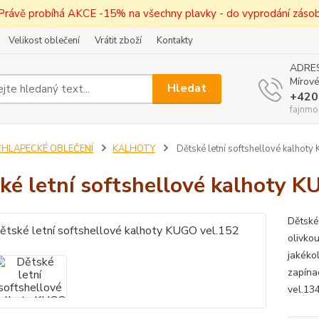
! Právě probíhá AKCE -15% na všechny plavky - do vyprodání zásob 
Velikost oblečení
Vrátit zboží
Kontakty
ADRES
Mírové
Hledat
+420
fajnmo
CHLAPECKÉ OBLEČENÍ
KALHOTY
Dětské letní softshellové kalhot
ké letní softshellové kalhoty 
Dětské
olivkou
jakékol
zapína
vel.13