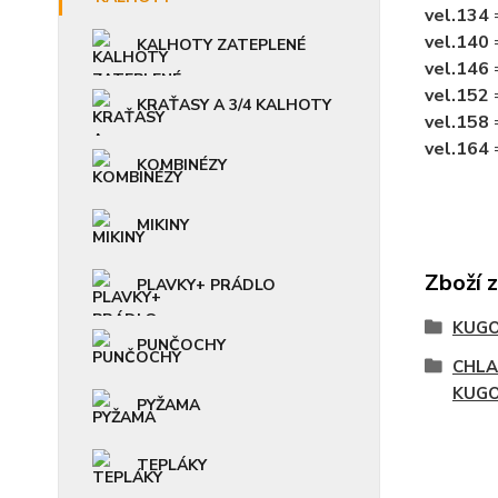
vel.134
=
vel.140
=
KALHOTY ZATEPLENÉ
vel.146
=
vel.152
KRAŤASY A 3/4 KALHOTY
vel.158
=
vel.164
=
KOMBINÉZY
MIKINY
Zboží 
PLAVKY+ PRÁDLO
KUGO
PUNČOCHY
CHLA
KUG
PYŽAMA
TEPLÁKY