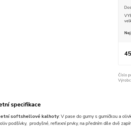
Dos
VY
vel
Nej
45
Číslo p
Výrobc
tní specifikace
etní softshellové kalhoty
: V pase do gumy s gumičkou a olivk
oliv podšívky, prodyšné, reflexní prvky, na předním díle dvě zapín