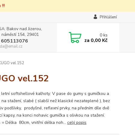
!!!
Přihlášení
A: Bakov nad Jizerou,
 náměstí 154, 29401
0
ks
za
0,00 Kč
 605113076
da@email.cz
y KUGO vel.152
KUGO vel.152
 letní softshellové kalhoty: V pase do gumy s gumičkou a
 na stažení, slabé ( slabší než klasické nezateplené ), bez
iv podšívky, prodyšné, reflexní prvky, na předním díle dvě
cí kapsy, na konci nohavic gumička s olivkou na stažení.
4 = Délka 80cm, vnitřní délka noh...
celý popis