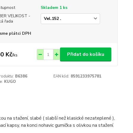
tupnost
Skladem 1 ks
BER VELIKOST -
ká řada
sme plátci DPH
0 Kč
Přidat do košíku
/
ks
roduktu:
B6386
EAN kód:
8591233975781
e:
KUGO
ou na stažení, slabé ( slabší než klasické nezateplené ),
ací kapsy, na konci nohavic gumička s olivkou na stažení.