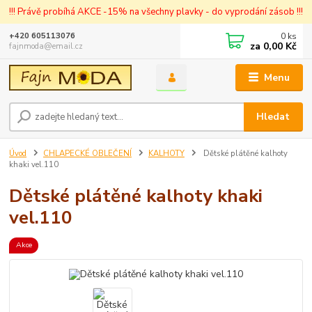
!!! Právě probíhá AKCE -15% na všechny plavky - do vyprodání zásob !!!
0
ks
+420 605113076
za
0,00 Kč
fajnmoda@email.cz
Menu
Hledat
Úvod
CHLAPECKÉ OBLEČENÍ
KALHOTY
Dětské plátěné kalhoty
khaki vel.110
Dětské plátěné kalhoty khaki
vel.110
Akce