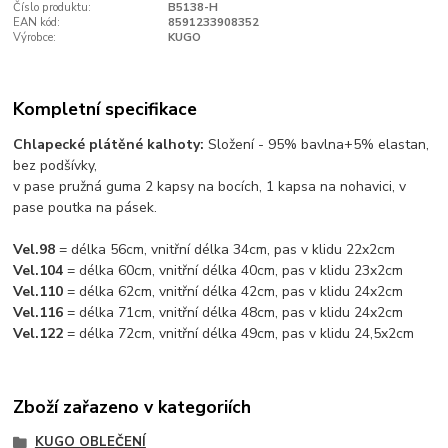
Číslo produktu:
B5138-H
EAN kód:
8591233908352
Výrobce:
KUGO
Kompletní specifikace
Chlapecké plátěné kalhoty:
Složení - 95% bavlna+5% elastan,
bez podšívky,
v pase pružná guma 2 kapsy na bocích, 1 kapsa na nohavici, v
pase poutka na pásek.
Vel.98
= délka 56cm, vnitřní délka 34cm, pas v klidu 22x2cm
Vel.104
= délka 60cm, vnitřní délka 40cm, pas v klidu 23x2cm
Vel.110
= délka 62cm, vnitřní délka 42cm, pas v klidu 24x2cm
Vel.116
= délka 71cm, vnitřní délka 48cm, pas v klidu 24x2cm
Vel.122
= délka 72cm, vnitřní délka 49cm, pas v klidu 24,5x2cm
Zboží zařazeno v kategoriích
KUGO OBLEČENÍ