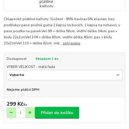
Chlapecké plátěné kalhoty: Složení - 95% bavlna+5% elastan, bez
podšívky,v pase pružná guma 2 kapsy na bocích, 1 kapsa na nohavici, v
pase poutka na pásek.Vel.98 = délka 56cm, vnitřní délka 34cm, pas v
klidu 22x2cmVel.104 = délka 60cm, vnitřní délka 40cm, pas v klidu
23x2cmVel.110 = délka 62cm, vnit...
celý popis
Dostupnost
Skladem 1 ks
VYBER VELIKOST - malá řada
Nejsme plátci DPH
299 Kč
/
ks
Přidat do košíku