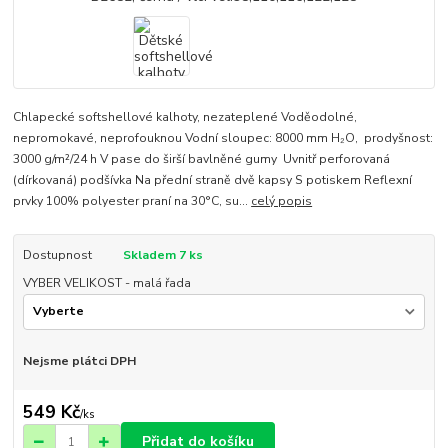
Chlapecké softshellové kalhoty, nezateplené Voděodolné,
nepromokavé, neprofouknou Vodní sloupec: 8000 mm H₂O, prodyšnost:
3000 g/m²/24 h V pase do širší bavlněné gumy Uvnitř perforovaná
(dírkovaná) podšívka Na přední straně dvě kapsy S potiskem Reflexní
prvky 100% polyester praní na 30°C, su...
celý popis
Dostupnost
Skladem 7 ks
VYBER VELIKOST - malá řada
Nejsme plátci DPH
549 Kč
/
ks
Přidat do košíku