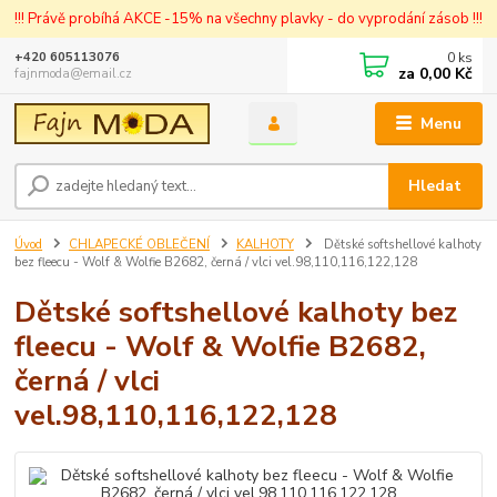
!!! Právě probíhá AKCE -15% na všechny plavky - do vyprodání zásob !!!
0
ks
+420 605113076
za
0,00 Kč
fajnmoda@email.cz
Menu
Hledat
Úvod
CHLAPECKÉ OBLEČENÍ
KALHOTY
Dětské softshellové kalhoty
bez fleecu - Wolf & Wolfie B2682, černá / vlci vel.98,110,116,122,128
Dětské softshellové kalhoty bez
fleecu - Wolf & Wolfie B2682,
černá / vlci
vel.98,110,116,122,128