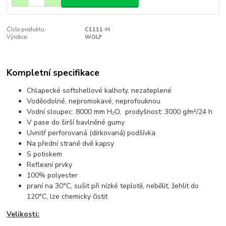
Číslo produktu:
C1111-H
Výrobce:
WOLF
Kompletní specifikace
Chlapecké softshellové kalhoty, nezateplené
Voděodolné, nepromokavé, neprofouknou
Vodní sloupec: 8000 mm H₂O, prodyšnost: 3000 g/m²/24 h
V pase do širší bavlněné gumy
Uvnitř perforovaná (dírkovaná) podšívka
Na přední straně dvě kapsy
S potiskem
Reflexní prvky
100% polyester
praní na 30°C, sušit při nízké teplotě, nebělit, žehlit do
120°C, lze chemicky čistit
Velikosti: