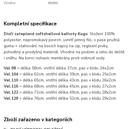
Výrobce:
KUGO
Kompletní specifikace
Dívčí zateplené softshellové kalhoty Kugo
: Složení 100%
polyester, nepromokavý povrch, uvnitř jemný flís, v pase pružná
guma + stahování, na bocích kapsy na zip, reglexní prvky,
pohodlný a prodyšný materiál. Vhodné na podzim a zimu do deště
i sněhu. Na konci nohavic membrány proti vniknutí vody.
Vel.98
= délka 58cm, vnitřní délka 37cm, pas v klidu 24x2cm
Vel.104
= délka 62cm, vnitřní délka 39cm, pas v klidu 25x2cm
Vel.110
= délka 65cm, vnitřní délka 43cm, pas v klidu 26x2cm
Vel.116
= délka 68cm, vnitřní délka 45cm, pas v klidu 27x2cm
Vel.122
= délka 72cm, vnitřní délka 49cm, pas v klidu 28x2cm
Vel.128
= délka 76cm, vnitřní délka 52cm, pas v klidu 29x2cm
Zboží zařazeno v kategoriích