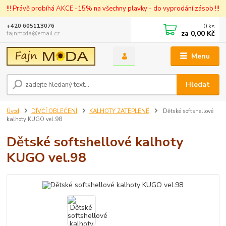
!!! Právě probíhá AKCE -15% na všechny plavky - do vyprodání zásob !!!
0
ks
+420 605113076
za
0,00 Kč
fajnmoda@email.cz
Menu
Hledat
Úvod
DÍVČÍ OBLEČENÍ
KALHOTY ZATEPLENÉ
Dětské softshellové
kalhoty KUGO vel.98
Dětské softshellové kalhoty
KUGO vel.98