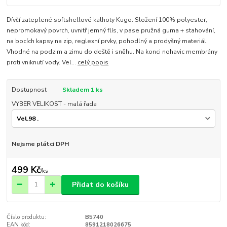
Dívčí zateplené softshellové kalhoty Kugo: Složení 100% polyester,
nepromokavý povrch, uvnitř jemný flís, v pase pružná guma + stahování,
na bocích kapsy na zip, reglexní prvky, pohodlný a prodyšný materiál.
Vhodné na podzim a zimu do deště i sněhu. Na konci nohavic membrány
proti vniknutí vody. Vel...
celý popis
Dostupnost
Skladem 1 ks
VYBER VELIKOST - malá řada
Nejsme plátci DPH
499 Kč
/
ks
Přidat do košíku
Číslo produktu:
B5740
EAN kód:
8591218026675