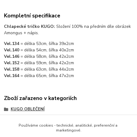
Kompletní specifikace
Chlapecké tričko KUGO:
Složení 100% na předním díle obrázek
Amongus + nápis.
Vel.134
= délka 53cm, šířka 39x2cm
Vel.140
= délka 54cm, šířka 40x2cm
Vel.146
= délka 58cm, šířka 42x2cm
Vel.152
= délka 59cm, šířka 42x2cm
Vel.158
= délka 63cm, šířka 44x2cm
Vel.164
= délka 65cm, šířka 47x2cm
Zboží zařazeno v kategoriích
KUGO OBLEČENÍ
CHLAPECKÉ OBLEČENÍ
Používáme cookies - technické, analitické, preferenční a
CHLAPECKÉ OBLEČENÍ KUGO
marketingové.