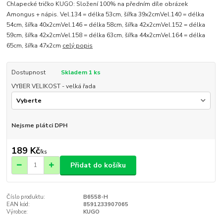
Chlapecké tričko KUGO: Složení 100% na předním díle obrázek
Amongus + nápis. Vel.134 = délka 53cm, šířka 39x2cmVel.140 = délka
54cm, šířka 40x2cmVel.146 = délka 58cm, šířka 42x2cmVel.152 = délka
59cm, šířka 42x2cmVel.158 = délka 63cm, šířka 44x2cmVel.164 = délka
65cm, šířka 47x2cm
celý popis
Dostupnost
Skladem 1 ks
VYBER VELIKOST - velká řada
Nejsme plátci DPH
189 Kč
/
ks
Přidat do košíku
Číslo produktu:
B6558-H
EAN kód:
8591233907065
Výrobce:
KUGO