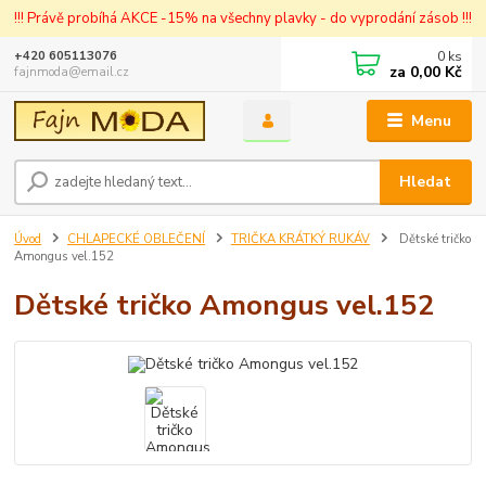
!!! Právě probíhá AKCE -15% na všechny plavky - do vyprodání zásob !!!
0
ks
+420 605113076
za
0,00 Kč
fajnmoda@email.cz
Menu
Hledat
Úvod
CHLAPECKÉ OBLEČENÍ
TRIČKA KRÁTKÝ RUKÁV
Dětské tričko
Amongus vel.152
Dětské tričko Amongus vel.152