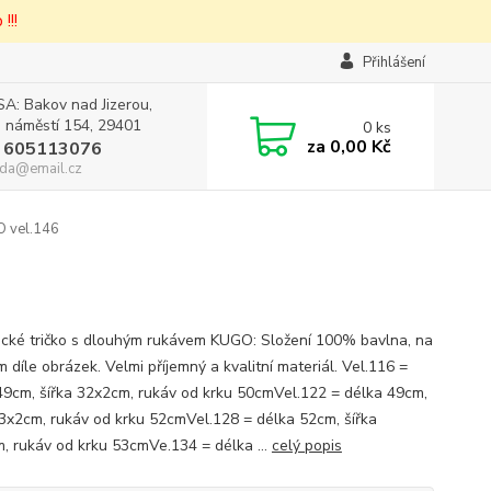
!!!
Přihlášení
A: Bakov nad Jizerou,
 náměstí 154, 29401
0
ks
za
0,00 Kč
 605113076
da@email.cz
O vel.146
cké tričko s dlouhým rukávem KUGO: Složení 100% bavlna, na
 díle obrázek. Velmi příjemný a kvalitní materiál. Vel.116 =
49cm, šířka 32x2cm, rukáv od krku 50cmVel.122 = délka 49cm,
33x2cm, rukáv od krku 52cmVel.128 = délka 52cm, šířka
, rukáv od krku 53cmVe.134 = délka ...
celý popis