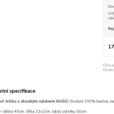
Dos
VY
stř
Nej
17
Číslo p
Výrobc
tní specifikace
ké tričko s dlouhým rukávem KUGO:
Složení 100% bavlna, na p
= délka 49cm, šířka 32x2cm, rukáv od krku 50cm