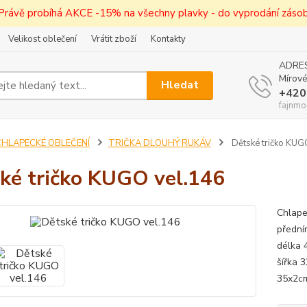
! Právě probíhá AKCE -15% na všechny plavky - do vyprodání zásob 
Velikost oblečení
Vrátit zboží
Kontakty
ADRES
Mírové
Hledat
+420
fajnmo
CHLAPECKÉ OBLEČENÍ
TRIČKA DLOUHÝ RUKÁV
Dětské tričko KUG
ké tričko KUGO vel.146
Chlape
předním
délka 
šířka 
35x2cm