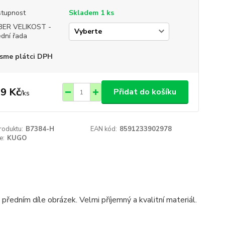
tupnost
Skladem 1 ks
BER VELIKOST -
ední řada
sme plátci DPH
9 Kč
Přidat do košíku
/
ks
roduktu:
B7384-H
EAN kód:
8591233902978
e:
KUGO
ředním díle obrázek. Velmi příjemný a kvalitní materiál.