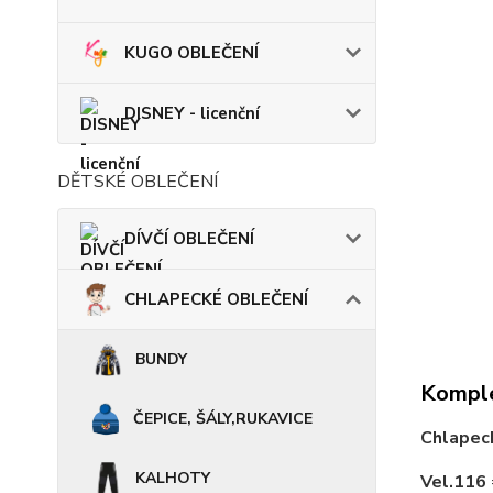
KUGO OBLEČENÍ
DISNEY - licenční
DĚTSKÉ OBLEČENÍ
DÍVČÍ OBLEČENÍ
CHLAPECKÉ OBLEČENÍ
BUNDY
Komple
ČEPICE, ŠÁLY,RUKAVICE
Chlapec
KALHOTY
Vel.116