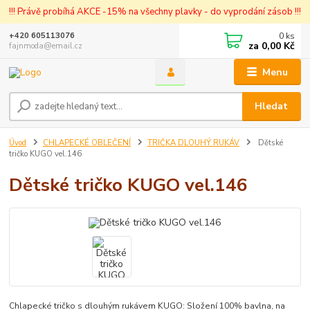
!!! Právě probíhá AKCE -15% na všechny plavky - do vyprodání zásob !!!
0
ks
+420 605113076
za
0,00 Kč
fajnmoda@email.cz
Menu
Hledat
Úvod
CHLAPECKÉ OBLEČENÍ
TRIČKA DLOUHÝ RUKÁV
Dětské
tričko KUGO vel.146
Dětské tričko KUGO vel.146
Chlapecké tričko s dlouhým rukávem KUGO: Složení 100% bavlna, na