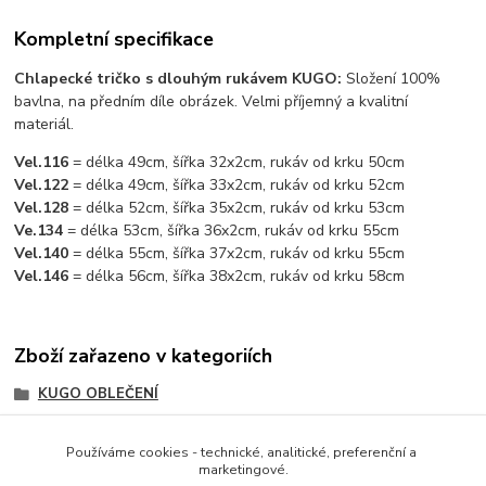
Kompletní specifikace
Chlapecké tričko s dlouhým rukávem KUGO:
Složení 100%
bavlna, na předním díle obrázek. Velmi příjemný a kvalitní
materiál.
Vel.116
= délka 49cm, šířka 32x2cm, rukáv od krku 50cm
Vel.122
= délka 49cm, šířka 33x2cm, rukáv od krku 52cm
Vel.128
= délka 52cm, šířka 35x2cm, rukáv od krku 53cm
Ve.134
= délka 53cm, šířka 36x2cm, rukáv od krku 55cm
Vel.140
= délka 55cm, šířka 37x2cm, rukáv od krku 55cm
Vel.146
= délka 56cm, šířka 38x2cm, rukáv od krku 58cm
Zboží zařazeno v kategoriích
KUGO OBLEČENÍ
CHLAPECKÉ OBLEČENÍ
Používáme cookies - technické, analitické, preferenční a
CHLAPECKÉ OBLEČENÍ KUGO
marketingové.