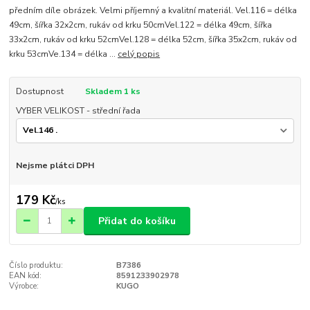
předním díle obrázek. Velmi příjemný a kvalitní materiál. Vel.116 = délka
49cm, šířka 32x2cm, rukáv od krku 50cmVel.122 = délka 49cm, šířka
33x2cm, rukáv od krku 52cmVel.128 = délka 52cm, šířka 35x2cm, rukáv od
krku 53cmVe.134 = délka ...
celý popis
Dostupnost
Skladem 1 ks
VYBER VELIKOST - střední řada
Nejsme plátci DPH
179 Kč
/
ks
Přidat do košíku
Číslo produktu:
B7386
EAN kód:
8591233902978
Výrobce:
KUGO