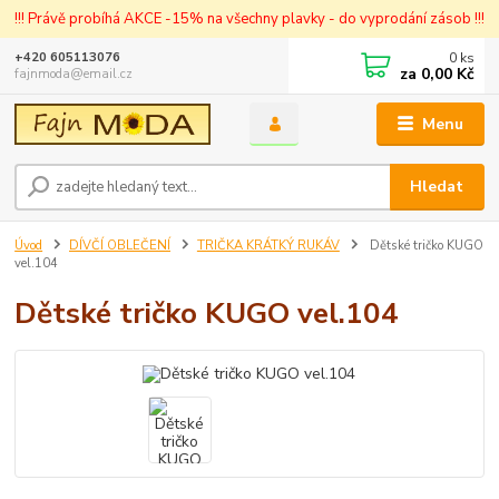
!!! Právě probíhá AKCE -15% na všechny plavky - do vyprodání zásob !!!
0
ks
+420 605113076
za
0,00 Kč
fajnmoda@email.cz
Menu
Hledat
Úvod
DÍVČÍ OBLEČENÍ
TRIČKA KRÁTKÝ RUKÁV
Dětské tričko KUGO
vel.104
Dětské tričko KUGO vel.104