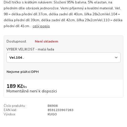
Dívčí tričko s krátkým rukávem: Složení 95% balvna, 5% elastan, na
předním díle obrázek jednorožce. Vemi příjemný a kvalitní materiál. Vel.
98 = délka přední díl 37cm, délka zadní díl 40cm, šířka 28x2cmVel.104 =
délka přední díl 39cm, délka zadní díl 42cm, šířka 29x2cmVel.110 = délka
přední díl 41cm...
celý popis
Dostupnost
Není skladem
VYBER VELIKOST - malá řada
Nejsme plátci DPH
189 Kč
/
ks
Momentálně není k dispozici
Číslo produktu:
B6906
EAN kód:
8591233907263
Výrobce:
KUGO