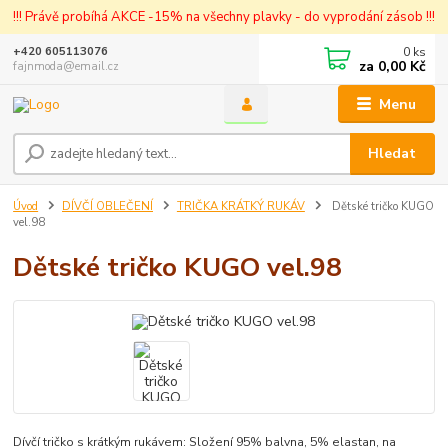
!!! Právě probíhá AKCE -15% na všechny plavky - do vyprodání zásob !!!
0
ks
+420 605113076
za
0,00 Kč
fajnmoda@email.cz
Menu
Hledat
Úvod
DÍVČÍ OBLEČENÍ
TRIČKA KRÁTKÝ RUKÁV
Dětské tričko KUGO
vel.98
Dětské tričko KUGO vel.98
Dívčí tričko s krátkým rukávem: Složení 95% balvna, 5% elastan, na