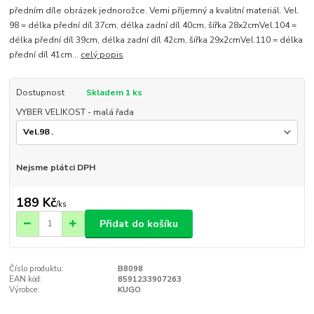
předním díle obrázek jednorožce. Vemi příjemný a kvalitní materiál. Vel.
98 = délka přední díl 37cm, délka zadní díl 40cm, šířka 28x2cmVel.104 =
délka přední díl 39cm, délka zadní díl 42cm, šířka 29x2cmVel.110 = délka
přední díl 41cm...
celý popis
Dostupnost
Skladem 1 ks
VYBER VELIKOST - malá řada
Nejsme plátci DPH
189 Kč
/
ks
Přidat do košíku
Číslo produktu:
B8098
EAN kód:
8591233907263
Výrobce:
KUGO