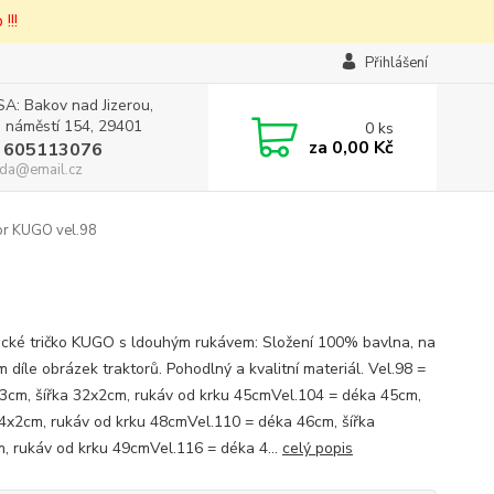
!!!
Přihlášení
A: Bakov nad Jizerou,
 náměstí 154, 29401
0
ks
za
0,00 Kč
 605113076
da@email.cz
tor KUGO vel.98
cké tričko KUGO s ldouhým rukávem: Složení 100% bavlna, na
 díle obrázek traktorů. Pohodlný a kvalitní materiál. Vel.98 =
3cm, šířka 32x2cm, rukáv od krku 45cmVel.104 = déka 45cm,
34x2cm, rukáv od krku 48cmVel.110 = déka 46cm, šířka
, rukáv od krku 49cmVel.116 = déka 4...
celý popis