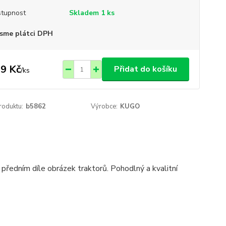
tupnost
Skladem 1 ks
sme plátci DPH
9 Kč
Přidat do košíku
/
ks
roduktu:
b5862
Výrobce:
KUGO
 předním díle obrázek traktorů. Pohodlný a kvalitní