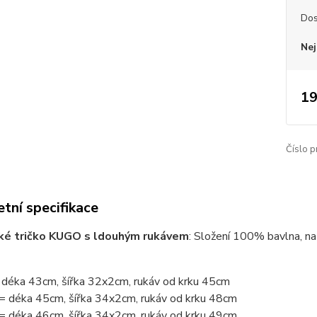
Dos
Nej
19
Číslo p
tní specifikace
ké tričko KUGO s ldouhým rukávem
: Složení 100% bavlna, na
 déka 43cm, šířka 32x2cm, rukáv od krku 45cm
= déka 45cm, šířka 34x2cm, rukáv od krku 48cm
= déka 46cm, šířka 34x2cm, rukáv od krku 49cm