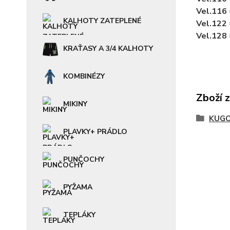
Vel.116
KALHOTY ZATEPLENÉ
Vel.122
Vel.128
KRAŤASY A 3/4 KALHOTY
KOMBINÉZY
Zboží 
MIKINY
KUGO
PLAVKY+ PRÁDLO
PUNČOCHY
PYŽAMA
TEPLÁKY