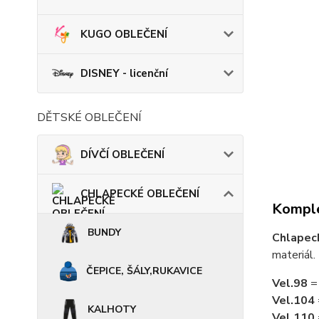
KUGO OBLEČENÍ
DISNEY - licenční
DĚTSKÉ OBLEČENÍ
DÍVČÍ OBLEČENÍ
CHLAPECKÉ OBLEČENÍ
Komple
BUNDY
Chlapec
materiál.
ČEPICE, ŠÁLY,RUKAVICE
Vel.98
=
Vel.104
KALHOTY
Vel.110