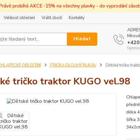
! Právě probíhá AKCE -15% na všechny plavky - do vyprodání zásob 
Velikost oblečení
Vrátit zboží
Kontakty
ADRES
Mírové
Hledat
+420
fajnmo
CHLAPECKÉ OBLEČENÍ
TRIČKA DLOUHÝ RUKÁV
Dětské tričko trak
ké tričko traktor KUGO vel.98
Chlape
předním
déka 4
šířka 
34x2cm