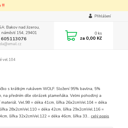
!!!
Přihlášení
A: Bakov nad Jizerou,
 náměstí 154, 29401
0
ks
za
0,00 Kč
 605113076
da@email.cz
é vel.104
tričko s krátkým rukávem WOLF: Složení 95% bavlna, 5%
n, na předním díle obrázek plameňáka. Velmi pohodlný a
ní materiál. Vel.98 = déka 41cm, šířka 26x2cmVel.104 = déka
šířka 28x2cmVel.110 = déka 42cm, šířka 29x2cmVel.116 =
4cm, šířka 32x2cmVel.122 = déka 46cm, šířka 33...
celý popis