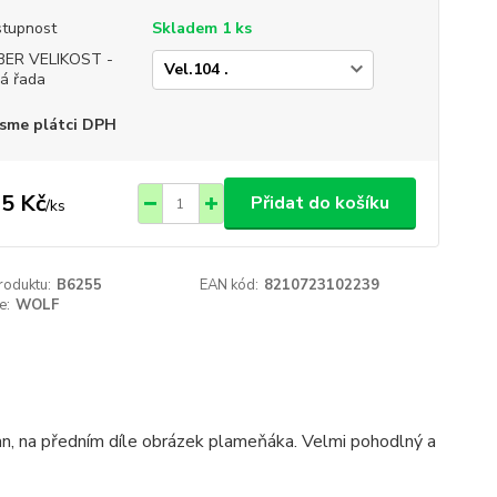
tupnost
Skladem 1 ks
BER VELIKOST -
á řada
sme plátci DPH
5 Kč
Přidat do košíku
/
ks
roduktu:
B6255
EAN kód:
8210723102239
e:
WOLF
n, na předním díle obrázek plameňáka. Velmi pohodlný a