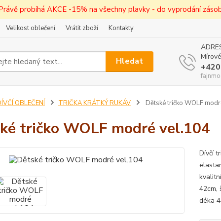
! Právě probíhá AKCE -15% na všechny plavky - do vyprodání zásob 
Velikost oblečení
Vrátit zboží
Kontakty
ADRES
Mírové
Hledat
+420
fajnmo
ÍVČÍ OBLEČENÍ
TRIČKA KRÁTKÝ RUKÁV
Dětské tričko WOLF modr
ké tričko WOLF modré vel.104
Dívčí 
elasta
kvalit
42cm, 
déka 4