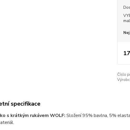
Dos
VY
mal
Nej
17
Číslo p
Výrobc
tní specifikace
ičko s krátkým rukávem WOLF:
Složení 95% bavlna, 5% elasta
ateriál.