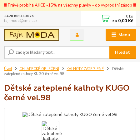
!!! Právě probíhá AKCE -15% na všechny plavky - do vyprodání zásob !!!
0
ks
+420 605113076
za
0,00 Kč
fajnmoda@email.cz
Menu
Hledat
Úvod
CHLAPECKÉ OBLEČENÍ
KALHOTY ZATEPLENÉ
Dětské
zateplené kalhoty KUGO černé vel.98
Dětské zateplené kalhoty KUGO
černé vel.98