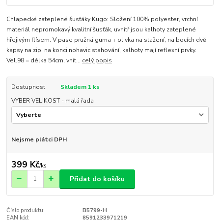
Chlapecké zateplené šusťáky Kugo: Složení 100% polyester, vrchní
materiál nepromokavý kvalitní šusťák, uvnitř jsou kalhoty zateplené
hřejivým flísem. V pase pružná guma + olivka na stažení, na bocích dvě
kapsy na zip, na konci nohavic stahování, kalhoty mají reflexní prvky.
Vel.98 = délka 54cm, vnit...
celý popis
Dostupnost
Skladem 1 ks
VYBER VELIKOST - malá řada
Nejsme plátci DPH
399 Kč
/
ks
Přidat do košíku
Číslo produktu:
B5799-H
EAN kód:
8591233971219