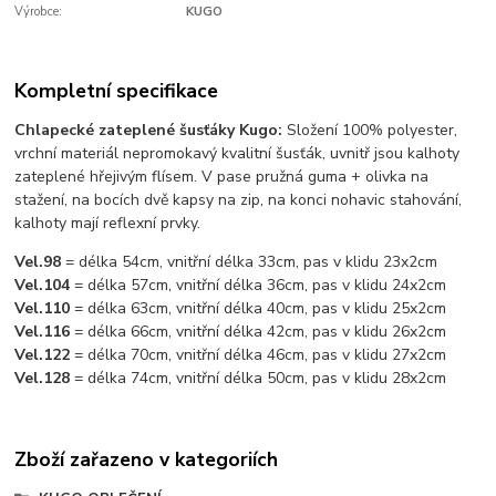
Výrobce:
KUGO
Kompletní specifikace
Chlapecké zateplené šusťáky Kugo:
Složení 100% polyester,
vrchní materiál nepromokavý kvalitní šusťák, uvnitř jsou kalhoty
zateplené hřejivým flísem. V pase pružná guma + olivka na
stažení, na bocích dvě kapsy na zip, na konci nohavic stahování,
kalhoty mají reflexní prvky.
Vel.98
= délka 54cm, vnitřní délka 33cm, pas v klidu 23x2cm
Vel.104
= délka 57cm, vnitřní délka 36cm, pas v klidu 24x2cm
Vel.110
= délka 63cm, vnitřní délka 40cm, pas v klidu 25x2cm
Vel.116
= délka 66cm, vnitřní délka 42cm, pas v klidu 26x2cm
Vel.122
= délka 70cm, vnitřní délka 46cm, pas v klidu 27x2cm
Vel.128
= délka 74cm, vnitřní délka 50cm, pas v klidu 28x2cm
Zboží zařazeno v kategoriích