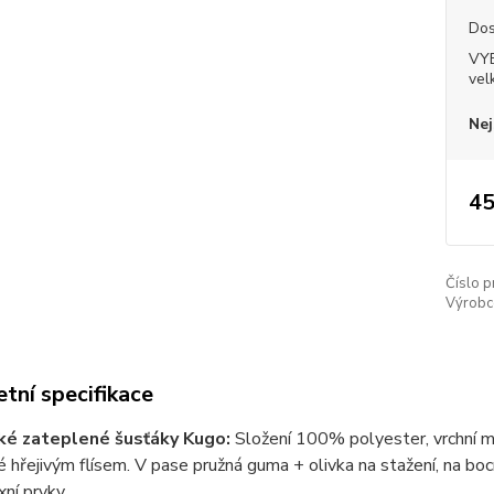
Dos
VY
vel
Nej
45
Číslo p
Výrobc
tní specifikace
ké zateplené šusťáky Kugo:
Složení 100% polyester, vrchní ma
 hřejivým flísem. V pase pružná guma + olivka na stažení, na bocí
xní prvky.