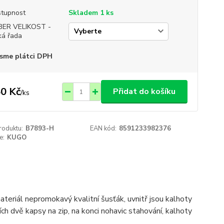
tupnost
Skladem 1 ks
BER VELIKOST -
ká řada
sme plátci DPH
0 Kč
Přidat do košíku
/
ks
roduktu:
B7893-H
EAN kód:
8591233982376
e:
KUGO
teriál nepromokavý kvalitní šusťák, uvnitř jsou kalhoty
ch dvě kapsy na zip, na konci nohavic stahování, kalhoty