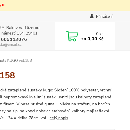
!!!
Přihlášení
A: Bakov nad Jizerou,
 náměstí 154, 29401
0
ks
za
0,00 Kč
 605113076
da@email.cz
lhoty KUGO vel.158
.158
cké zateplené šusťáky Kugo: Složení 100% polyester, vrchní
ál nepromokavý kvalitní šusťák, uvnitř jsou kalhoty zateplené
ým flísem. V pase pružná guma + olivka na stažení, na bocích
sy na zip, na konci nohavic stahování, kalhoty mají reflexní
Vel.134 = délka 78cm, vni...
celý popis