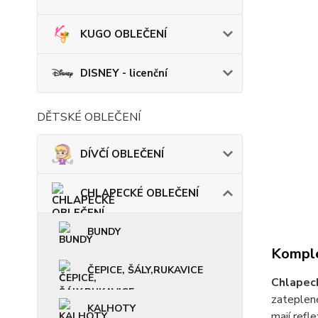
KUGO OBLEČENÍ
DISNEY - licenční
DĚTSKÉ OBLEČENÍ
DÍVČÍ OBLEČENÍ
CHLAPECKÉ OBLEČENÍ
BUNDY
Komple
ČEPICE, ŠÁLY,RUKAVICE
Chlapec
zateplené
KALHOTY
mají refle