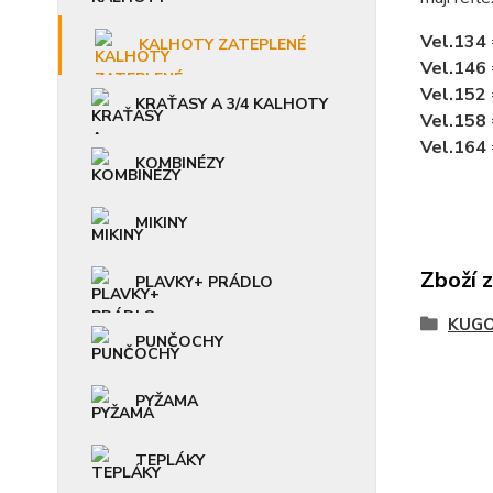
Vel.134
KALHOTY ZATEPLENÉ
Vel.146
Vel.152
KRAŤASY A 3/4 KALHOTY
Vel.158
Vel.164
KOMBINÉZY
MIKINY
Zboží 
PLAVKY+ PRÁDLO
KUGO
PUNČOCHY
PYŽAMA
TEPLÁKY