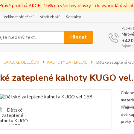
! Právě probíhá AKCE -15% na všechny plavky - do vyprodání zásob 
Velikost oblečení
Vrátit zboží
Kontakty
ADRES
Mírové
Hledat
+420
fajnmo
CHLAPECKÉ OBLEČENÍ
KALHOTY ZATEPLENÉ
Dětské zateplené ka
ké zateplené kalhoty KUGO vel
Chlape
materi
hřejiv
dvě kap
prvky. 