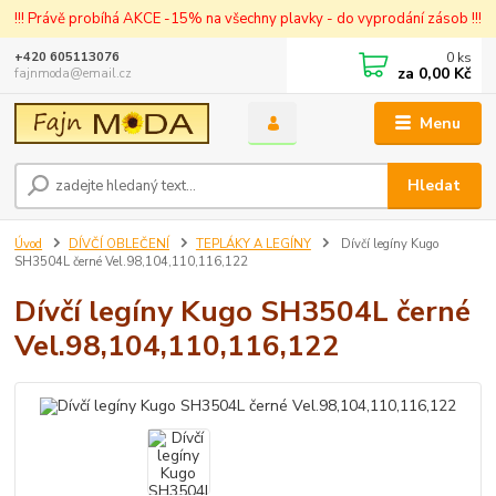
!!! Právě probíhá AKCE -15% na všechny plavky - do vyprodání zásob !!!
0
ks
+420 605113076
za
0,00 Kč
fajnmoda@email.cz
Menu
Hledat
Úvod
DÍVČÍ OBLEČENÍ
TEPLÁKY A LEGÍNY
Dívčí legíny Kugo
SH3504L černé Vel.98,104,110,116,122
Dívčí legíny Kugo SH3504L černé
Vel.98,104,110,116,122