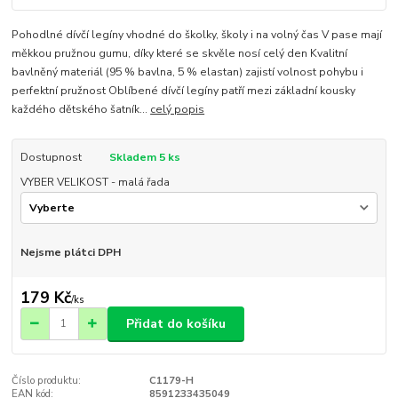
Pohodlné dívčí legíny vhodné do školky, školy i na volný čas V pase mají
měkkou pružnou gumu, díky které se skvěle nosí celý den Kvalitní
bavlněný materiál (95 % bavlna, 5 % elastan) zajistí volnost pohybu i
perfektní pružnost Oblíbené dívčí legíny patří mezi základní kousky
každého dětského šatník...
celý popis
Dostupnost
Skladem 5 ks
VYBER VELIKOST - malá řada
Nejsme plátci DPH
179 Kč
/
ks
Přidat do košíku
Číslo produktu:
C1179-H
EAN kód:
8591233435049