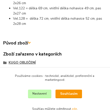
2x26 cm
Vel.122 = délka 69 cm, vnitřní délka nohavice 49 cm, pas
2x27 cm
Vel.128 = délka 72 cm, vnitřní délka nohavice 52 cm, pas
2x28 cm
Původ zboží
Zboží zařazeno v kategoriích
KUGO OBLEČENÍ
DÍVČÍ OBLEČENÍ
Používáme cookies - technické, analitické, preferenční a
DÍVČÍ OBLEČENÍ KUGO
marketingové.
TEPLÁKY A LEGÍNY
Souhlasím
Nastavení
Souhlas můžete odmítnout
zde
.