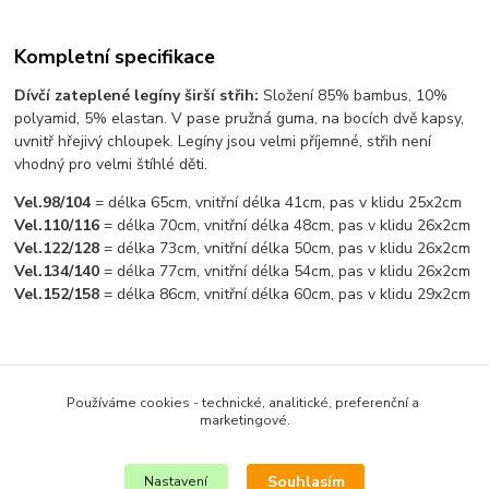
Kompletní specifikace
Dívčí zateplené legíny širší střih:
Složení 85% bambus, 10%
polyamid, 5% elastan. V pase pružná guma, na bocích dvě kapsy,
uvnitř hřejivý chloupek. Legíny jsou velmi příjemné, střih není
vhodný pro velmi štíhlé děti.
Vel.98/104
= délka 65cm, vnitřní délka 41cm, pas v klidu 25x2cm
Vel.110/116
= délka 70cm, vnitřní délka 48cm, pas v klidu 26x2cm
Vel.122/128
= délka 73cm, vnitřní délka 50cm, pas v klidu 26x2cm
Vel.134/140
= délka 77cm, vnitřní délka 54cm, pas v klidu 26x2cm
Vel.152/158
= délka 86cm, vnitřní délka 60cm, pas v klidu 29x2cm
Zboží zařazeno v kategoriích
Používáme cookies - technické, analitické, preferenční a
DÍVČÍ OBLEČENÍ
marketingové.
KALHOTY ZATEPLENÉ
Souhlasím
Nastavení