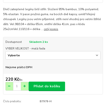
Dívčí zateplené legíny širší střih: Složení 85% bambus, 10% polyamid,
5% elastan. V pase pružná guma, na bocích dvě kapsy, uvnitř hřejivý
chloupek. Legíny jsou velmi příjemné, střih není vhodný pro velmi štíhlé
děti. Vel.98/104 = délka 65cm, vnitřní délka 41cm, pas v klidu
25x2cmVel.110/116 = délka ...
celý popis
Dostupnost
Skladem 2 ks
VYBER VELIKOST - malá řada
Nejsme plátci DPH
220 Kč
/
ks
Přidat do košíku
Číslo produktu:
B7978-H