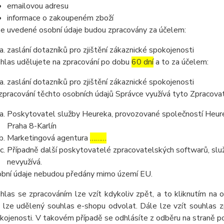
emailovou adresu
informace o zakoupeném zboží
e uvedené osobní údaje budou zpracovány za účelem:
zaslání dotazníků pro zjištění zákaznické spokojenosti
hlas udělujete na zpracování po dobu
60 dní
a to za účelem:
zaslání dotazníků pro zjištění zákaznické spokojenosti
zpracování těchto osobních údajů Správce využívá tyto Zpracova
Poskytovatel služby Heureka, provozované společností Heurek
Praha 8-Karlín
Marketingová agentura
………
Případně další poskytovatelé zpracovatelských softwarů, služ
nevyužívá.
bní údaje nebudou předány mimo území EU.
hlas se zpracováním lze vzít kdykoliv zpět, a to kliknutím na 
 lze udělený souhlas e-shopu odvolat. Dále lze vzít souhlas z
kojenosti. V takovém případě se odhlásíte z odběru na straně 