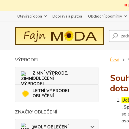
!!
Otevírací doba
Doprava a platba
Obchodní podmínky
VÝPRODEJ
Úvod
S
ZIMNÍ VÝPRODEJ
Souh
OBLEČENÍ
dota
LETNÍ VÝPRODEJ
OBLEČENÍ
Udě
„Sp
ZNAČKY OBLEČENÍ
se 
oso
WOLF OBLEČENÍ