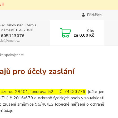
!!!
Přihlášení
A: Bakov nad Jizerou,
 náměstí 154, 29401
0
ks
za
0,00 Kč
 605113076
da@email.cz
ké spokojenosti
jů pro účely zaslání
d Jizerou 29401,Tondrova 52, , IČ 74433776,
(dále jen
(EU) č. 2016/679 o ochraně fyzických osob v souvislosti
o zrušení směrnice 95/46/ES (obecné nařízení o ochraně
ní údaje: