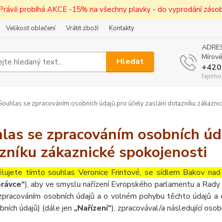
! Právě probíhá AKCE -15% na všechny plavky - do vyprodání zásob 
Velikost oblečení
Vrátit zboží
Kontakty
ADRES
Mírové
Hledat
+420
fajnmo
ouhlas se zpracováním osobních údajů pro účely zaslání dotazníku zákaznic
las se zpracováním osobních úda
zníku zákaznické spokojenosti
lujete tímto souhlas Veronice Frintové, se sídlem Bakov na
rávce“
), aby ve smyslu nařízení Evropského parlamentu a Rady 
zpracováním osobních údajů a o volném pohybu těchto údajů a 
bních údajů) (dále jen
„Nařízení“
), zpracovával/a následující osob