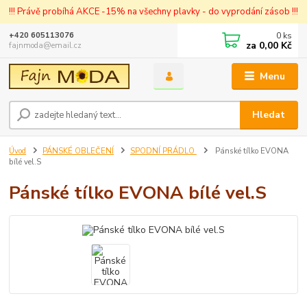
!!! Právě probíhá AKCE -15% na všechny plavky - do vyprodání zásob !!!
0
ks
+420 605113076
za
0,00 Kč
fajnmoda@email.cz
Menu
Hledat
Úvod
PÁNSKÉ OBLEČENÍ
SPODNÍ PRÁDLO
Pánské tílko EVONA
bílé vel.S
Pánské tílko EVONA bílé vel.S