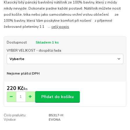
Klasický bílý pánský bavlněný nátělník ze 100% bavlny, který z módy
nikdy nevyjde. Dokonale padne každé postavě. Nátělník můžete nosit
pod košile, trika nebo jako samostatnou vrchní vrstvu oblečení. ze
100% bavlny, která Vám poskytne komfort při nošení z příjemné
žebrované pleteniny 1:1 ...
celý popis
Dostupnost
Skladem 1 ks
VYBER VELIKOST - dospělá řada
Nejsme plátci DPH
220 Kč
/
ks
Přidat do košíku
Číslo produktu:
B5317-H
Výrobce:
EVONA