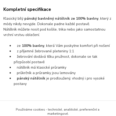
Kompletní specifikace
Klasický bílý
pánský bavlněný nátělník ze 100% bavlny
, který z
módy nikdy nevyjde. Dokonale padne každé postavě.
Nátělník můžete nosit pod košile, trika nebo jako samostatnou
vrchní vrstvu oblečení.
ze
100% bavlny
, která Vám poskytne komfort při nošení
z příjemné žebrované pleteniny 1:1
žebrování dodává tílku pružnost, dokonale se tak
přizpůsobí postavě
nátělník má klasické průramky
průkrčník a průramky jsou lemovány
pánský nátělník
je prodloužený, vhodný i pro vysoké
postavy
Zboží zařazeno v kategoriích
Používáme cookies - technické, analitické, preferenční a
PÁNSKÉ OBLEČENÍ
marketingové.